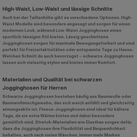
High-Waist, Low-Waist und lässige Schnitte
Auch bei der Taillenhöhe gibt es verschiedene Optionen. High-
Waist Modelle sind besonders angesagt und sorgen für einen
modernen Look, während Low-Waist Jogginghosen einen
sportlich-lässigen Stil bieten. Lässig geschnittene
Jogginghosen sorgen für maximale Bewegungsfreiheit und sind
perfekt für Freizeitaktivitäten oder entspannte Tage zu Hause.
Welchen Schnitt du auch bevorzugst – schwarze Jogginghosen
lassen sich vielseitig stylen und bieten immer Komfort.
Materialien und Qualität bei schwarzen
Jogginghosen für Herren
Schwarze Jogginghosen bestehen häufig aus Baumwolle oder
Baumwollmischgewebe, das sich weich anfühlt und gleichzeitig
atmungsaktiv ist. Fleece-Jogginghosen sind ideal für kältere
Tage, da sie extra Wärme bieten und dabei besonders
gemütlich sind. Stretch-Materialien wie Elasthan sorgen dafür,
dass die Jogginghosen ihre Flexibilität und Bequemlichkeit
behalten, auch nach vielen Wäschen. Immer mehr Marken