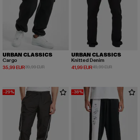
URBAN CLASSICS
URBAN CLASSICS
Cargo
Knitted Denim
Derzeitiger Preis: 35,99 EUR
Aktionspreis: 39,99 EUR
Derzeitiger Preis: 41,99 EUR
Aktionspreis: 
35,99 EUR
39,99 EUR
41,99 EUR
49,99 EUR
-29%
-38%