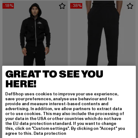
-18%
-38%
GREAT TO SEE YOU
HERE!
URBAN CLASSICS
DefShop uses cookies to improve your use experience,
Fluffy
save your preferences, analyse use behaviour and to
LONSDALE LONDON
provide and measure interest-based contents and
Derzeitiger Preis: 30,99 EUR
Aktionspreis:
30,99 EUR
49,99 EUR
Lonsdale London Rottingean Sweat Pant
advertising. In addition, we allow partners to extract data
Derzeitiger Preis: 73,79 EUR
Aktionspreis: 89,99 EUR
73,79 EUR
89,99 EUR
or to use cookies. This may also include the processing of
your data in the USA or other countries which do not have
the EU data protection standard. If you want to change
this, click on "Custom settings". By clicking on "Accept" you
agree to this.
Data protection