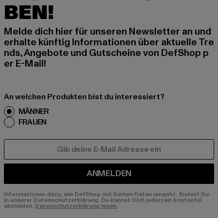
BEN!
Melde dich hier für unseren Newsletter an und
erhalte künftig Informationen über aktuelle Tre
nds, Angebote und Gutscheine von DefShop p
er E-Mail!
An welchen Produkten bist du interessiert?
MÄNNER
FRAUEN
E-MAIL
ANMELDEN
Informationen dazu, wie DefShop mit Deinen Daten umgeht, findest Du
in unserer Datenschutzerklärung. Du kannst Dich jederzeit kostenfei
abmelden.
Datenschutzerklärung lesen.