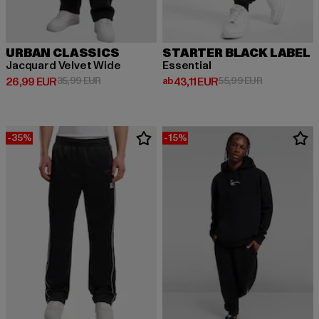
URBAN CLASSICS
STARTER BLACK LABEL
Jacquard Velvet Wide
Essential
Derzeitiger Preis: 26,99 EUR
Aktionspreis: 35,99 EUR
Derzeitiger Preis: ab 43,11 EUR
Aktionspreis
26,99 EUR
35,99 EUR
ab
43,11 EUR
55,99 EUR
-35%
-15%