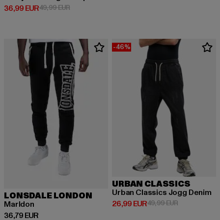
Derzeitiger Preis: 36,99 EUR
Aktionspreis: 49,99 EUR
36,99 EUR
49,99 EUR
-46%
URBAN CLASSICS
Urban Classics Jogg Denim
LONSDALE LONDON
Derzeitiger Preis: 26,99 EUR
Aktionspreis:
26,99 EUR
49,99 EUR
Marldon
Derzeitiger Preis: 36,79 EUR
36,79 EUR