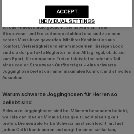
Schwarze Jogginghose Herren: Der perfekte Mix
ACCEPT
aus Komfort und Style
INDIVIDUAL SETTINGS
Schwarze Jogginghosen für Herren sind längst nicht mehr nur
für das Fitnessstudio gedacht. Sie haben sich in der
Streetwear- und Freizeitmode etabliert und sind zu einem
echten Must-have geworden. Mit ihrer Kombination aus
Komfort, Vielseitigkeit und einem modernen, lässigen Look
sind sie der perfekte Begleiter für den Alltag. Egal, ob du sie
zum Sport, für entspannte Freizeitaktivitäten oder als Teil
eines coolen Streetwear-Outfits trägst – eine schwarze
Jogginghose bietet dir immer maximalen Komfort und stilvolles
Aussehen.
Warum schwarze Jogginghosen für Herren so
beliebt sind
Schwarze Jogginghosen sind bei Männern besonders beliebt,
weil sie den idealen Mix aus Lässigkeit und Vielseitigkeit
bieten. Die neutrale Farbe Schwarz lässt sich leicht mit fast
jedem Outfit kombinieren und sorgt für einen schlanken,