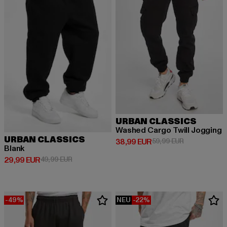
URBAN CLASSICS
Washed Cargo Twill Jogging
URBAN CLASSICS
Derzeitiger Preis: 38,99 EUR
Aktionspreis:
38,99 EUR
59,99 EUR
Blank
Derzeitiger Preis: 29,99 EUR
Aktionspreis: 49,99 EUR
29,99 EUR
49,99 EUR
-49%
NEU
-22%