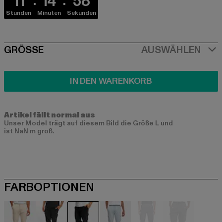
11
14
58
Stunden
Minuten
Sekunden
SIZE
GRÖSSE
AUSWÄHLEN
IN DEN WARENKORB
Artikel fällt normal aus
Unser Model trägt auf diesem Bild die Größe L und
ist NaN m groß.
FARBOPTIONEN