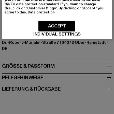
the EU data protection standard. If you want to change
Hersteller Farbe: caviar
this, click on "Custom settings". By clicking on "Accept" you
Materialzusammensetzung: 80% Baumwolle, 20%
agree to this.
Data protection
Polyester
Art.Nr: TB1395-03431
ACCEPT
INDIVIDUAL SETTINGS
Hersteller: TB International GmbH |
info@tbint.de
Dr.-Robert-Murjahn-Straße 7 | 64372 Ober-Ramstadt |
DE
GRÖSSE & PASSFORM
PFLEGEHINWEISE
LIEFERUNG & RÜCKGABE