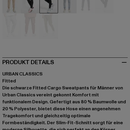
beige
schwarz
schwarz
blau
blau
grau
grau
bunt
olive
PRODUKT DETAILS
URBAN CLASSICS
Fitted
Die schwarze Fitted Cargo Sweatpants für Männer von
Urban Classics vereint gekonnt Komfort mit
funktionalem Design. Gefertigt aus 80 % Baumwolle und
20 % Polyester, bietet diese Hose einen angenehmen
Tragekomfort und gleichzeitig optimale
Formbeständigkeit. Der Slim-Fit-Schnitt sorgt für eine
moderne Silhouette, die sich perfekt an den Körper