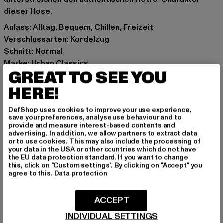
dieser Hose.
Anlass: Alltag, Bequem, Chillen, Freizeit
Verschlussarten: Kordelzug
Schnitt: Normal
Marke: Urban Classics
GREAT TO SEE YOU
Kat.: Jogginghosen
Farbe: schwarz
HERE!
Hersteller Farbe: black
DefShop uses cookies to improve your use experience,
Materialzusammensetzung: 100% Baumwolle
save your preferences, analyse use behaviour and to
Art.Nr: TB7271-00007
provide and measure interest-based contents and
advertising. In addition, we allow partners to extract data
or to use cookies. This may also include the processing of
Hersteller: TB International GmbH |
info@tbint.de
your data in the USA or other countries which do not have
the EU data protection standard. If you want to change
Dr.-Robert-Murjahn-Straße 7 | 64372 Ober-Ramstadt |
this, click on "Custom settings". By clicking on "Accept" you
DE
agree to this.
Data protection
ACCEPT
GRÖSSE & PASSFORM
INDIVIDUAL SETTINGS