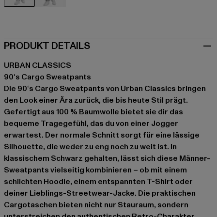
schwarz
grau
PRODUKT DETAILS
URBAN CLASSICS
90‘s Cargo Sweatpants
Die 90‘s Cargo Sweatpants von Urban Classics bringen
den Look einer Ära zurück, die bis heute Stil prägt.
Gefertigt aus 100 % Baumwolle bietet sie dir das
bequeme Tragegefühl, das du von einer Jogger
erwartest. Der normale Schnitt sorgt für eine lässige
Silhouette, die weder zu eng noch zu weit ist. In
klassischem Schwarz gehalten, lässt sich diese Männer-
Sweatpants vielseitig kombinieren – ob mit einem
schlichten Hoodie, einem entspannten T-Shirt oder
deiner Lieblings-Streetwear-Jacke. Die praktischen
Cargotaschen bieten nicht nur Stauraum, sondern
unterstreichen den authentischen Retro-Charakter