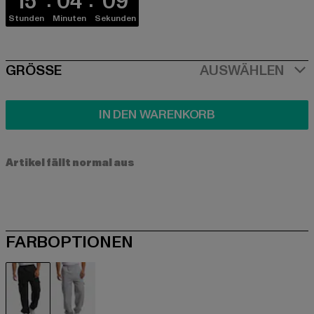
15
04
09
Stunden
Minuten
Sekunden
SIZE
GRÖSSE
AUSWÄHLEN
IN DEN WARENKORB
Artikel fällt normal aus
FARBOPTIONEN