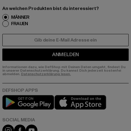
An welchen Produkten bist du interessiert?
MÄNNER
FRAUEN
E-MAIL
ANMELDEN
Informationen dazu, wie DefShop mit Deinen Daten umgeht, findest Du
in unserer Datenschutzerklärung. Du kannst Dich jederzeit kostenfei
abmelden.
Datenschutzerklärung lesen.
Play market
App store
Instagram
Facebook
YouTube