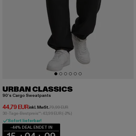
URBAN CLASSICS
90‘s Cargo Sweatpants
Derzeitiger Preis: 44,79 EUR
44,79 EUR
Aktionspreis: 79,99 EUR
inkl. MwSt.
79,99 EUR
30-Tage-Bestpreis**: 43,99 EUR
(-2%)
Sofort lieferbar!
-44% DEAL ENDET IN