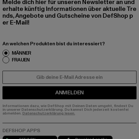
Melde dich hier für unseren Newsletter an und
erhalte künftig Informationen über aktuelle Tre
nds, Angebote und Gutscheine von DefShop p
er E-Mail!
An welchen Produkten bist du interessiert?
MÄNNER
FRAUEN
E-MAIL
ANMELDEN
Informationen dazu, wie DefShop mit Deinen Daten umgeht, findest Du
in unserer Datenschutzerklärung. Du kannst Dich jederzeit kostenfei
abmelden.
Datenschutzerklärung lesen.