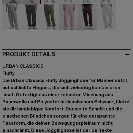
beige
beige
schwarz
blau
blau
braun
grau
grau
olive
rosa
violet
weiß
PRODUKT DETAILS
URBAN CLASSICS
Fluffy
Die Urban Classics Fluffy Jogginghose für Männer setzt
auf schlichte Eleganz, die sich vielseitig kombinieren
lässt. Gefertigt aus einer robusten Mischung aus
Baumwolle und Polyester in klassischem Schwarz, bietet
sie dir langlebigen Komfort. Der weite Schnitt und die
elastischen Bündchen sorgen für eine entspannte
Passform, die deinen Bewegungsspielraum nicht
einschränkt. Diese Jogginghose ist der perfekte