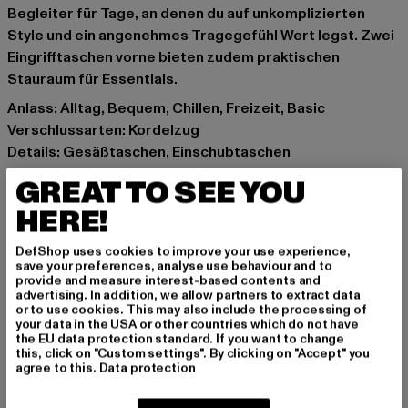
Begleiter für Tage, an denen du auf unkomplizierten
Style und ein angenehmes Tragegefühl Wert legst. Zwei
Eingrifftaschen vorne bieten zudem praktischen
Stauraum für Essentials.
Anlass: Alltag, Bequem, Chillen, Freizeit, Basic
Verschlussarten: Kordelzug
Details: Gesäßtaschen, Einschubtaschen
Schnitt: Normal
GREAT TO SEE YOU
Marke: Urban Classics
HERE!
Kat.: Jogginghosen
Farbe: schwarz
DefShop uses cookies to improve your use experience,
Hersteller Farbe: black
save your preferences, analyse use behaviour and to
provide and measure interest-based contents and
Materialzusammensetzung: 70% Baumwolle, 30%
advertising. In addition, we allow partners to extract data
Polyester
or to use cookies. This may also include the processing of
your data in the USA or other countries which do not have
Art.Nr: TB6749-00007
the EU data protection standard. If you want to change
this, click on "Custom settings". By clicking on "Accept" you
agree to this.
Data protection
Hersteller: TB International GmbH |
info@tbint.de
Dr.-Robert-Murjahn-Straße 7 | 64372 Ober-Ramstadt |