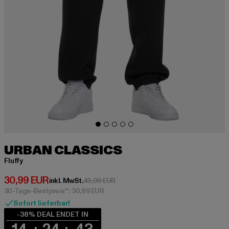
URBAN CLASSICS
Fluffy
Derzeitiger Preis: 30,99 EUR
30,99 EUR
Aktionspreis: 49,99 EUR
inkl. MwSt.
49,99 EUR
30-Tage-Bestpreis**: 30,99 EUR
Sofort lieferbar!
-38% DEAL ENDET IN