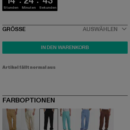
14
24
42
Stunden
Minuten
Sekunden
SIZE
GRÖSSE
AUSWÄHLEN
IN DEN WARENKORB
Artikel fällt normal aus
FARBOPTIONEN