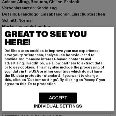
Anlass: Alltag, Bequem, Chillen, Freizeit
Verschlussarten: Kordelzug
Details: Brandlogo, Gesäßtaschen, Einschubtaschen
Schnitt: Normal
Marke: Lonsdale London
GREAT TO SEE YOU
Kat.: Jogginghosen
Farbe: schwarz
HERE!
Hersteller Farbe: black
DefShop uses cookies to improve your use experience,
Materialzusammensetzung: 100% Baumwolle
save your preferences, analyse use behaviour and to
Art.Nr: 111239-00007
provide and measure interest-based contents and
advertising. In addition, we allow partners to extract data
or to use cookies. This may also include the processing of
Hersteller: Punch GmbH |
info@punch-gmbh.de
your data in the USA or other countries which do not have
the EU data protection standard. If you want to change
Im Taubental 15a | 41468 Neuss | DE
this, click on "Custom settings". By clicking on "Accept" you
agree to this.
Data protection
GRÖSSE & PASSFORM
ACCEPT
PFLEGEHINWEISE
INDIVIDUAL SETTINGS