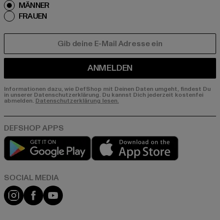
MÄNNER
FRAUEN
E-MAIL
ANMELDEN
Informationen dazu, wie DefShop mit Deinen Daten umgeht, findest Du
in unserer Datenschutzerklärung. Du kannst Dich jederzeit kostenfei
abmelden.
Datenschutzerklärung lesen.
Play market
App store
Instagram
Facebook
YouTube