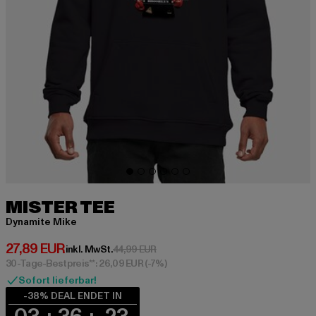
MISTER TEE
Dynamite Mike
Derzeitiger Preis: 27,89 EUR
27,89 EUR
Aktionspreis: 44,99 EUR
inkl. MwSt.
44,99 EUR
30-Tage-Bestpreis**: 26,09 EUR
(-7%)
Sofort lieferbar!
-38% DEAL ENDET IN