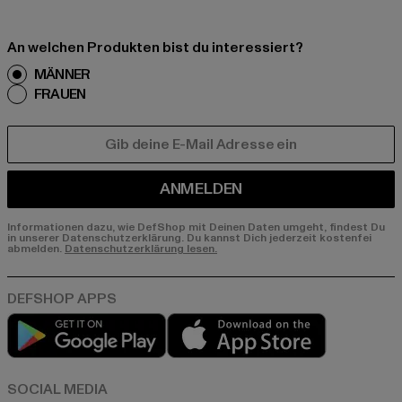
An welchen Produkten bist du interessiert?
MÄNNER
FRAUEN
E-MAIL
ANMELDEN
Informationen dazu, wie DefShop mit Deinen Daten umgeht, findest Du
in unserer Datenschutzerklärung. Du kannst Dich jederzeit kostenfei
abmelden.
Datenschutzerklärung lesen.
Play market
App store