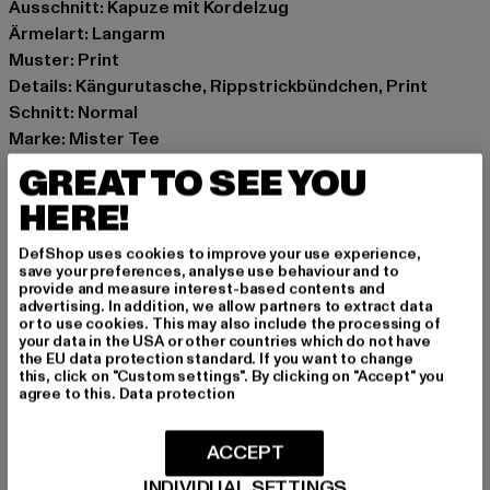
Ausschnitt: Kapuze mit Kordelzug
Ärmelart: Langarm
Muster: Print
Details: Kängurutasche, Rippstrickbündchen, Print
Schnitt: Normal
Marke: Mister Tee
Kat.: Sweat & Fleece - Hoodies
GREAT TO SEE YOU
Farbe: schwarz
HERE!
Hersteller Farbe: black
Materialzusammensetzung: 65% Baumwolle, 35%
DefShop uses cookies to improve your use experience,
Polyester
save your preferences, analyse use behaviour and to
provide and measure interest-based contents and
Art.Nr: MT2883-00007
advertising. In addition, we allow partners to extract data
or to use cookies. This may also include the processing of
your data in the USA or other countries which do not have
Hersteller: TB International GmbH |
info@tbint.de
the EU data protection standard. If you want to change
Dr.-Robert-Murjahn-Straße 7 | 64372 Ober-Ramstadt |
this, click on "Custom settings". By clicking on "Accept" you
agree to this.
Data protection
DE
ACCEPT
GRÖSSE & PASSFORM
INDIVIDUAL SETTINGS