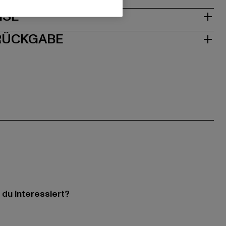
ISE
 RÜCKGABE
 du interessiert?