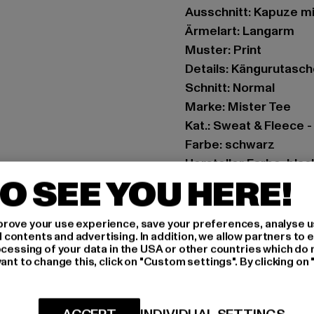
Ausschnitt: Kapuze m
Ärmelart: Langarm
Muster: Print
Details: Kängurutasch
Schnitt: Normal
Marke: Mister Tee
Kat.: Sweat & Fleece 
Farbe: schwarz
Hersteller Farbe: blac
O SEE YOU HERE!
Materialzusammenset
Art.Nr: MT3040-0000
rove your use experience, save your preferences, analyse u
ontents and advertising. In addition, we allow partners to e
Hersteller: TB Intern
ocessing of your data in the USA or other countries which do 
Dr.-Robert-Murjahn-S
ant to change this, click on "Custom settings". By clicking on 
GRÖSSE 