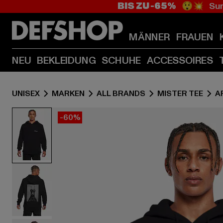
BIS ZU -65%
😲💥 Sum
MÄNNER
FRAUEN
NEU
BEKLEIDUNG
SCHUHE
ACCESSOIRES
UNISEX
MARKEN
ALL BRANDS
MISTER TEE
A
-60%