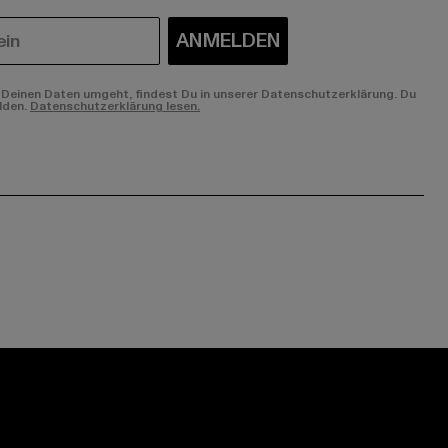
ANMELDEN
Deinen Daten umgeht, findest Du in unserer Datenschutzerklärung. Du
lden.
Datenschutzerklärung lesen.