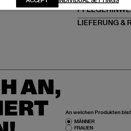
ACCEPT
INDIVIDUAL SETTINGS
PFLEGEHINWE
LIEFERUNG &
H AN,
IERT
An welchen Produkten bist
N!
MÄNNER
FRAUEN