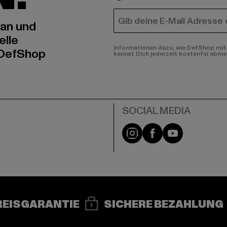
E-MAIL
 an und
elle
Informationen dazu, wie DefShop mit 
 DefShop
kannst Dich jederzeit kostenfei abme
e
Instagram
Facebook
YouTube
REISGARANTIE
SICHERE BEZAHLUNG