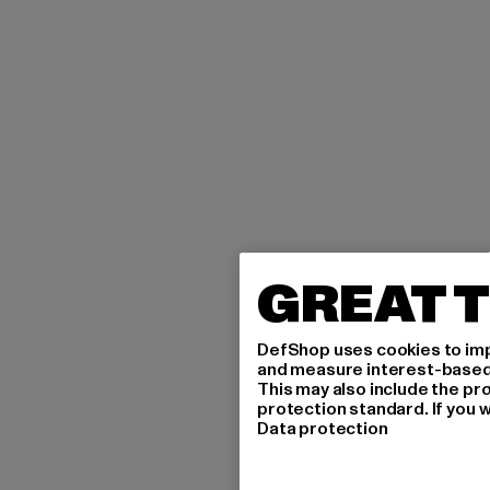
GREAT T
DefShop uses cookies to imp
and measure interest-based c
This may also include the pr
protection standard. If you w
Data protection