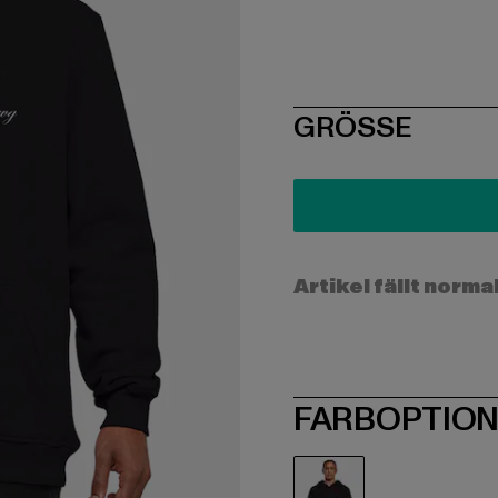
SIZE
GRÖSSE
Artikel fällt norma
FARBOPTIO