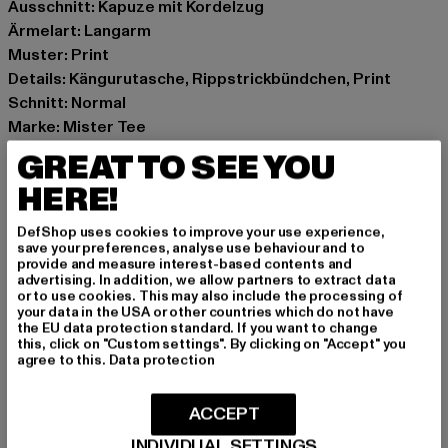
Ausschnitt: Kapuze mit Kordelzug
Ärmelart: Langarm
Muster: Print
Details: Kängurutasche, Rippstrickbündchen, Print
Schnitt: Normal
Marke: Mister Tee
Kat.: Sweat & Fleece - Hoodies
GREAT TO SEE YOU
Farbe: schwarz
HERE!
Hersteller Farbe: black
Materialzusammensetzung: 65% Baumwolle, 35%
DefShop uses cookies to improve your use experience,
Polyester
save your preferences, analyse use behaviour and to
provide and measure interest-based contents and
Art.Nr: MT2885-00007
advertising. In addition, we allow partners to extract data
or to use cookies. This may also include the processing of
your data in the USA or other countries which do not have
Hersteller: TB International GmbH |
info@tbint.de
the EU data protection standard. If you want to change
Dr.-Robert-Murjahn-Straße 7 | 64372 Ober-Ramstadt |
this, click on "Custom settings". By clicking on "Accept" you
agree to this.
Data protection
DE
ACCEPT
GRÖSSE & PASSFORM
INDIVIDUAL SETTINGS