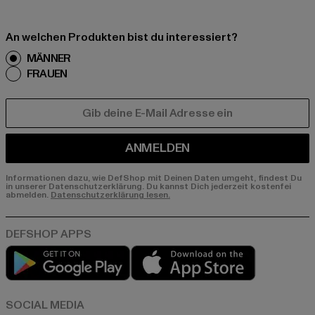
An welchen Produkten bist du interessiert?
MÄNNER
FRAUEN
E-MAIL
ANMELDEN
Informationen dazu, wie DefShop mit Deinen Daten umgeht, findest Du
in unserer Datenschutzerklärung. Du kannst Dich jederzeit kostenfei
abmelden.
Datenschutzerklärung lesen.
Play market
App store