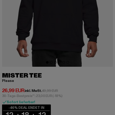
MISTER TEE
Please
Derzeitiger Preis: 26,99 EUR
26,99 EUR
Aktionspreis: 49,99 EUR
inkl. MwSt.
49,99 EUR
30-Tage-Bestpreis**: 23,00 EUR
(-18%)
Sofort lieferbar!
-46% DEAL ENDET IN