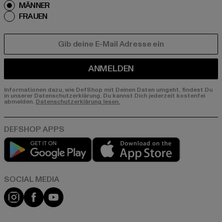
MÄNNER
FRAUEN
E-MAIL
ANMELDEN
Informationen dazu, wie DefShop mit Deinen Daten umgeht, findest Du
in unserer Datenschutzerklärung. Du kannst Dich jederzeit kostenfei
abmelden.
Datenschutzerklärung lesen.
Play market
App store
Instagram
Facebook
YouTube