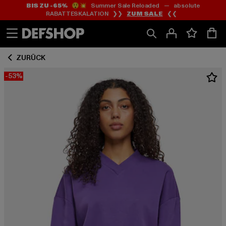
BIS ZU -65%
😲💥 Summer Sale Reloaded — absolute
Zum
Zum
RABATTESKALATION ❯❯
ZUM SALE
❮❮
Inhalt
Fußzeile
springen
springen
ZURÜCK
-53%