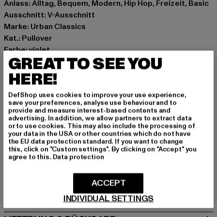
Anlass: Alltag, Bequem, Modern, Hip Hop, Freizeit, Basic
Ausschnitt: V-Ausschnitt
Marke: Urban Classics
Kat.: Pullover
Farbe: violet
GREAT TO SEE YOU
Hersteller Farbe: realviolet
Materialzusammensetzung: 80% Baumwolle, 20%
HERE!
Polyester
DefShop uses cookies to improve your use experience,
Art.Nr: TB6090-03770
save your preferences, analyse use behaviour and to
provide and measure interest-based contents and
advertising. In addition, we allow partners to extract data
Hersteller: TB International GmbH |
info@tbint.de
or to use cookies. This may also include the processing of
Dr.-Robert-Murjahn-Straße 7 | 64372 Ober-Ramstadt |
your data in the USA or other countries which do not have
the EU data protection standard. If you want to change
DE
this, click on "Custom settings". By clicking on "Accept" you
agree to this.
Data protection
GRÖSSE & PASSFORM
ACCEPT
PFLEGEHINWEISE
INDIVIDUAL SETTINGS