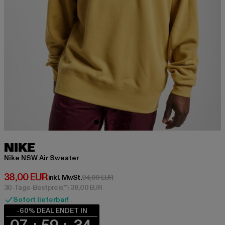
NIKE
Nike NSW Air Sweater
Derzeitiger Preis: 38,00 EUR
38,00 EUR
Aktionspreis: 94,99 EUR
inkl. MwSt.
94,99 EUR
30-Tage-Bestpreis**: 38,00 EUR
Sofort lieferbar!
-60% DEAL ENDET IN