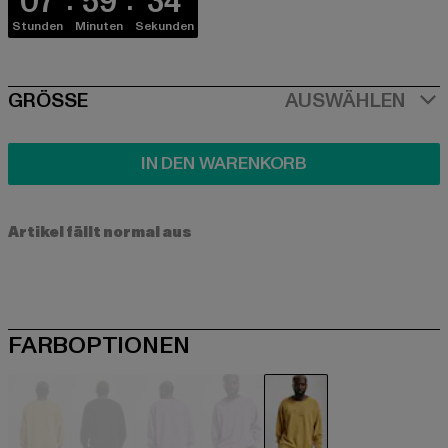
07
59
34
Stunden
Minuten
Sekunden
SIZE
GRÖSSE
AUSWÄHLEN
IN DEN WARENKORB
Artikel fällt normal aus
FARBOPTIONEN