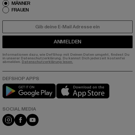
MÄNNER
FRAUEN
E-MAIL
ANMELDEN
Informationen dazu, wie DefShop mit Deinen Daten umgeht, findest Du
in unserer Datenschutzerklärung. Du kannst Dich jederzeit kostenfei
abmelden.
Datenschutzerklärung lesen.
Play market
App store
Instagram
Facebook
YouTube