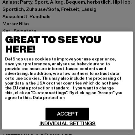
Anlass: Party, Sport, Alltag, Bequem, herbstlich, Hip Hop,
Sportlich, Zuhause/Sofa, Freizeit, Lässig
Ausschnitt: Rundhals
Marke: Nike
Kat.: Sweaters
GREAT TO SEE YOU
Farbe: gelb
Hersteller Farbe: wheat gold/wheat gold
HERE!
Materialzusammensetzung: 100% Baumwolle
DefShop uses cookies to improve your use experience,
Art.Nr: DV9829-08388
save your preferences, analyse use behaviour and to
provide and measure interest-based contents and
advertising. In addition, we allow partners to extract data
Hersteller: NIKE European Operations Netherland B.V;
or to use cookies. This may also include the processing of
Sport Duwe |
privacy@nike.com
your data in the USA or other countries which do not have
the EU data protection standard. If you want to change
Colosseum 1 | 1213 Hilversum | NL
this, click on "Custom settings". By clicking on "Accept" you
agree to this.
Data protection
GRÖSSE & PASSFORM
ACCEPT
PFLEGEHINWEISE
INDIVIDUAL SETTINGS