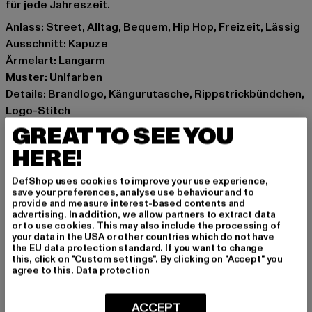
für jede Jahreszeit.
Anlass: Street, Alltag, Bequem, Hip Hop, Freizeit, Lässig
Ausschnitt: Kapuze
Ärmelart: Langarm
Muster: Unifarben
Details: Brandlogo, Kängurutasche, Rippstrickbündchen,
Logo-Stitch
Schnitt: Oversize
GREAT TO SEE YOU
Marke: Dropsize
HERE!
Kat.: Hoodies
Farbe: schwarz
DefShop uses cookies to improve your use experience,
save your preferences, analyse use behaviour and to
Hersteller Farbe: washed black/white
provide and measure interest-based contents and
Materialzusammensetzung: 70% Baumwolle, 30%
advertising. In addition, we allow partners to extract data
or to use cookies. This may also include the processing of
Polyester
your data in the USA or other countries which do not have
Art.Nr: DSHD265-02014
the EU data protection standard. If you want to change
this, click on "Custom settings". By clicking on "Accept" you
agree to this.
Data protection
Hersteller: Dropsize GmbH |
management@dropsize.de
Motzener Straße 6 | 12277 Berlin | DE
ACCEPT