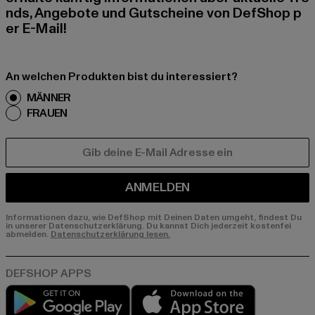
nds, Angebote und Gutscheine von DefShop p
er E-Mail!
An welchen Produkten bist du interessiert?
MÄNNER
FRAUEN
E-MAIL
ANMELDEN
Informationen dazu, wie DefShop mit Deinen Daten umgeht, findest Du
in unserer Datenschutzerklärung. Du kannst Dich jederzeit kostenfei
abmelden.
Datenschutzerklärung lesen.
Play market
App store