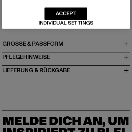
Hersteller: TB International GmbH |
info@tbint.de
ACCEPT
Dr.-Robert-Murjahn-Straße 7 | 64372 Ober-Ramstadt |
INDIVIDUAL SETTINGS
DE
GRÖSSE & PASSFORM
PFLEGEHINWEISE
LIEFERUNG & RÜCKGABE
MELDE DICH AN, UM