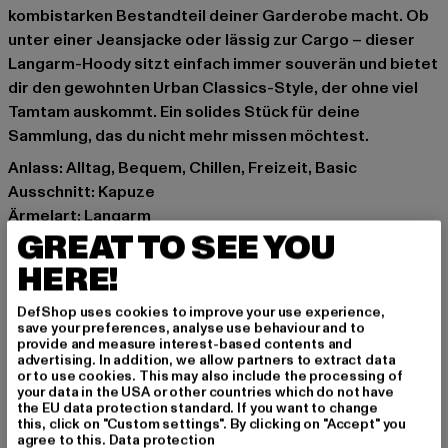
kombistarken Bestandteil deiner Garderobe macht. Ob
unter einer Jeansjacke oder lässig zur Cargo – dieser
Langarm-Hoody sitzt einfach immer souverän und bietet
dir den gewohnten Urban Classics-Style, der ohne viel
Tamtam auskommt. Ein solides Stück für deine
Sammlung, das du nicht mehr missen möchtest.
Anlass: Alltag, Bequem, Chillen, Freizeit, Basic
Ausschnitt: Kapuze
Ärmelart: Langarm
GREAT TO SEE YOU
Details: Kängurutasche, Rippstrickbündchen
Schnitt: Normal
HERE!
Marke: Urban Classics
Kat.: Hoodies
DefShop uses cookies to improve your use experience,
save your preferences, analyse use behaviour and to
Farbe: olive
provide and measure interest-based contents and
Hersteller Farbe: paleolive
advertising. In addition, we allow partners to extract data
or to use cookies. This may also include the processing of
Materialzusammensetzung: 50% Baumwolle, 50%
your data in the USA or other countries which do not have
Polyester
the EU data protection standard. If you want to change
this, click on "Custom settings". By clicking on "Accept" you
Art.Nr: TB7281-18328
agree to this.
Data protection