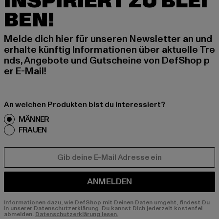
INSPIRIERT ZU BLEI
BEN!
Melde dich hier für unseren Newsletter an und
erhalte künftig Informationen über aktuelle Tre
nds, Angebote und Gutscheine von DefShop p
er E-Mail!
An welchen Produkten bist du interessiert?
MÄNNER
FRAUEN
E-MAIL
ANMELDEN
Informationen dazu, wie DefShop mit Deinen Daten umgeht, findest Du
in unserer Datenschutzerklärung. Du kannst Dich jederzeit kostenfei
abmelden.
Datenschutzerklärung lesen.