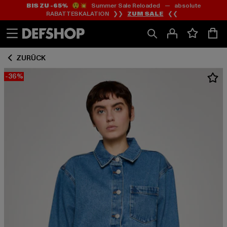
BIS ZU -65%
😲💥 Summer Sale Reloaded — absolute
Zum
Zum
RABATTESKALATION ❯❯
ZUM SALE
❮❮
Inhalt
Fußzeile
springen
springen
ZURÜCK
-36%