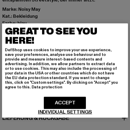
entspannten Streetstyle, der immer sitzt.
Marke: Noisy May
Kat.: Bekleidung
Farbe: blau
GREAT TO SEE YOU
Hersteller Farbe: medium blue denim
Materialzusammensetzung: 100% Baumwolle
HERE!
Art.Nr: 27034916-07420
DefShop uses cookies to improve your use experience,
save your preferences, analyse use behaviour and to
Hersteller: Bestseller Textilhandels GmbH |
provide and measure interest-based contents and
advertising. In addition, we allow partners to extract data
info@bestseller.com
or to use cookies. This may also include the processing of
Schöneberger Straße 15 | 10963 Berlin | DE
your data in the USA or other countries which do not have
the EU data protection standard. If you want to change
this, click on "Custom settings". By clicking on "Accept" you
agree to this.
Data protection
GRÖSSE & PASSFORM
ACCEPT
PFLEGEHINWEISE
INDIVIDUAL SETTINGS
LIEFERUNG & RÜCKGABE