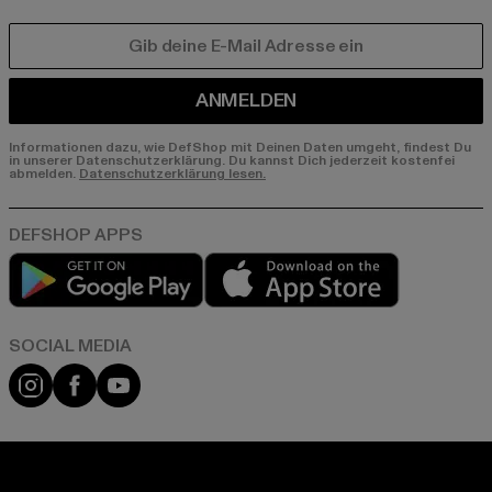
E-MAIL
ANMELDEN
Informationen dazu, wie DefShop mit Deinen Daten umgeht, findest Du
in unserer Datenschutzerklärung. Du kannst Dich jederzeit kostenfei
abmelden.
Datenschutzerklärung lesen.
Play market
App store
Instagram
Facebook
YouTube