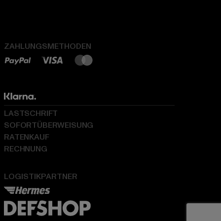
ZAHLUNGSMETHODEN
LASTSCHRIFT
SOFORTÜBERWEISUNG
RATENKAUF
RECHNUNG
LOGISTIKPARTNER