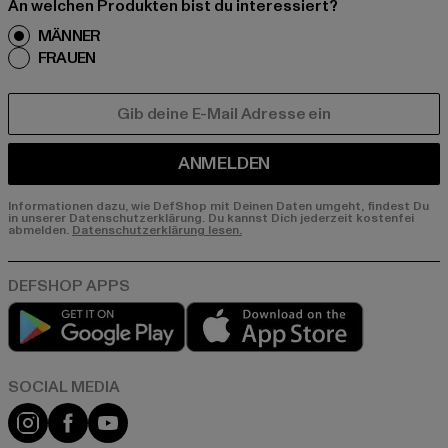
An welchen Produkten bist du interessiert?
MÄNNER
FRAUEN
E-MAIL
ANMELDEN
Informationen dazu, wie DefShop mit Deinen Daten umgeht, findest Du
in unserer Datenschutzerklärung. Du kannst Dich jederzeit kostenfei
abmelden.
Datenschutzerklärung lesen.
Play market
App store
Instagram
Facebook
YouTube