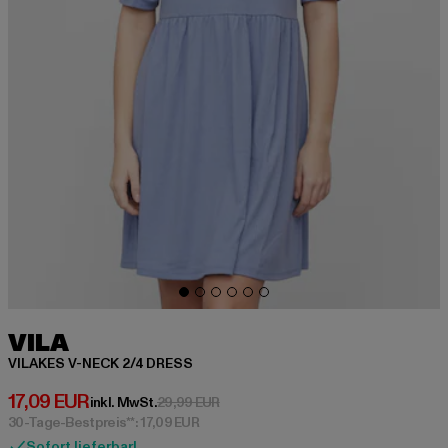
VILA
VILAKES V-NECK 2/4 DRESS
Derzeitiger Preis: 17,09 EUR
17,09 EUR
Aktionspreis: 29,99 EUR
inkl. MwSt.
29,99 EUR
30-Tage-Bestpreis**: 17,09 EUR
Sofort lieferbar!