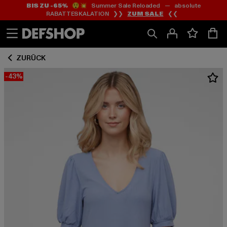
BIS ZU -65%
😲💥 Summer Sale Reloaded — absolute
Zum
Zum
RABATTESKALATION ❯❯
ZUM SALE
❮❮
Inhalt
Fußzeile
springen
springen
ZURÜCK
-43%