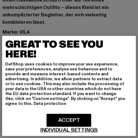
einen Casuallook im Büro oder als Teil eines
mehrschichtigen Outfits – dieses Kleid ist ein
unkomplizierter Begleiter, der sich vielseitig
kombinieren lässt.
Marke: VILA
Kat.: Day Dresses
GREAT TO SEE YOU
Farbe: blau
HERE!
Hersteller Farbe: blue
Materialzusammensetzung: 92% Polyester, 8% Elasthan
DefShop uses cookies to improve your use experience,
Art.Nr: 14074965-00064
save your preferences, analyse use behaviour and to
provide and measure interest-based contents and
advertising. In addition, we allow partners to extract data
Hersteller: Bestseller Textilhandels GmbH |
or to use cookies. This may also include the processing of
your data in the USA or other countries which do not have
hamburg@bestseller.com
the EU data protection standard. If you want to change
Modering 1,Haus A | 22457 Hamburg | DE
this, click on "Custom settings". By clicking on "Accept" you
agree to this.
Data protection
GRÖSSE & PASSFORM
ACCEPT
INDIVIDUAL SETTINGS
PFLEGEHINWEISE