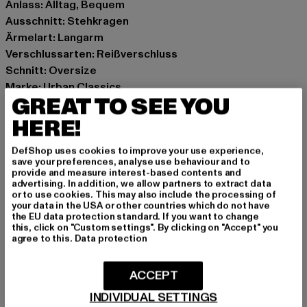
Anlass: Alltag, Bequem
Ausschnitt: Stehkragen
Ärmelart: Langarm
Verschlussarten: Reißverschluss
Schnitt: Oversize
Marke: Urban Classics
GREAT TO SEE YOU
Kat.: Übergangsjacken
Farbe: schwarz
HERE!
Hersteller Farbe: black
DefShop uses cookies to improve your use experience,
Materialzusammensetzung: 100% Nylon, 100% Polyester
save your preferences, analyse use behaviour and to
Art.Nr: TB6068-00007
provide and measure interest-based contents and
advertising. In addition, we allow partners to extract data
or to use cookies. This may also include the processing of
Hersteller: TB International GmbH |
info@tbint.de
your data in the USA or other countries which do not have
the EU data protection standard. If you want to change
Dr.-Robert-Murjahn-Straße 7 | 64372 Ober-Ramstadt |
this, click on "Custom settings". By clicking on "Accept" you
DE
agree to this.
Data protection
ACCEPT
GRÖSSE & PASSFORM
INDIVIDUAL SETTINGS