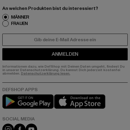
An welchen Produkten bist du interessiert?
MÄNNER
FRAUEN
E-MAIL
ANMELDEN
Informationen dazu, wie DefShop mit Deinen Daten umgeht, findest Du
in unserer Datenschutzerklärung. Du kannst Dich jederzeit kostenfei
abmelden.
Datenschutzerklärung lesen.
Play market
App store
Instagram
Facebook
YouTube