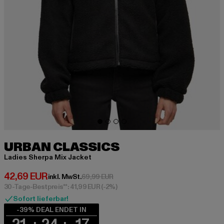
URBAN CLASSICS
Ladies Sherpa Mix Jacket
Derzeitiger Preis: 42,69 EUR
42,69 EUR
Aktionspreis: 69,99 EUR
inkl. MwSt.
69,99 EUR
30-Tage-Bestpreis**: 41,99 EUR
(-2%)
Sofort lieferbar!
-39% DEAL ENDET IN