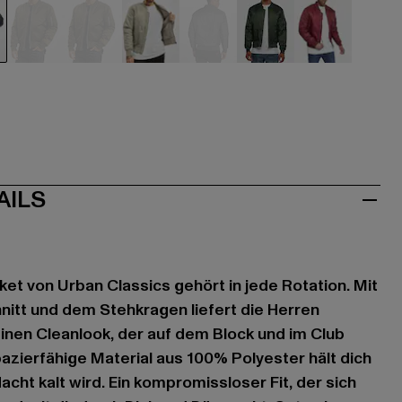
u
grün
grün
grau
grau
olive
rot
AILS
et von Urban Classics gehört in jede Rotation. Mit
nitt und dem Stehkragen liefert die Herren
inen Cleanlook, der auf dem Block und im Club
pazierfähige Material aus 100% Polyester hält dich
cht kalt wird. Ein kompromissloser Fit, der sich