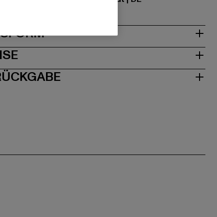
& PASSFORM
ISE
 RÜCKGABE