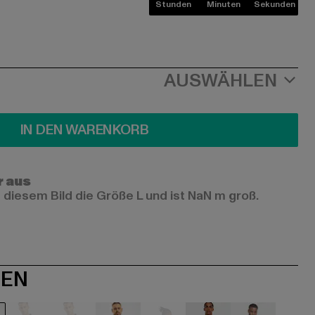
Stunden
Minuten
Sekunden
AUSWÄHLEN
IN DEN WARENKORB
r aus
 diesem Bild die Größe L und ist NaN m groß.
NEN