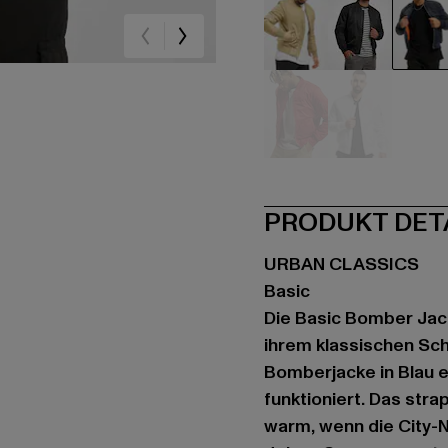
beige
schwarz
bla
rot
weiß
PRODUKT DET
URBAN CLASSICS
Basic
Die Basic Bomber Jack
ihrem klassischen Sch
Bomberjacke in Blau e
funktioniert. Das stra
warm, wenn die City-Na