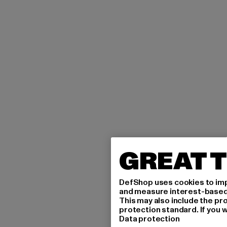
GREAT T
DefShop uses cookies to imp
and measure interest-based c
This may also include the pr
protection standard. If you w
Data protection