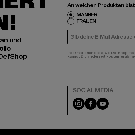
IERT
An welchen Produkten bist
N!
MÄNNER
FRAUEN
E-MAIL
 an und
elle
Informationen dazu, wie DefShop mit 
 DefShop
kannst Dich jederzeit kostenfei abme
e
Instagram
Facebook
YouTube