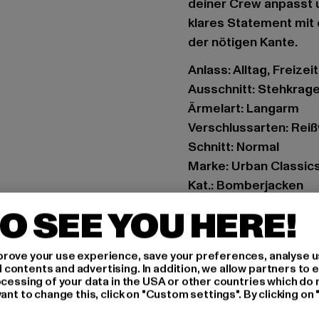
deiner Crew anpasst u
klares Statement mit 
der nötigen Kante.
Anlass: Alltag, Freizeit
Ausschnitt: Stehkrag
Ärmelart: Langarm
Verschlussarten: Rei
Schnitt: Normal
Marke: Urban Classic
Kat.: Bomberjacken
Farbe: blau
O SEE YOU HERE!
Hersteller Farbe: navy
Materialzusammenset
rove your use experience, save your preferences, analyse u
Art.Nr: TB861-00155
ontents and advertising. In addition, we allow partners to e
ocessing of your data in the USA or other countries which do 
ant to change this, click on "Custom settings". By clicking on 
Hersteller: TB Intern
Dr.-Robert-Murjahn-S