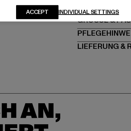
ACCEPT
INDIVIDUAL SETTINGS
GRÖSSE 
PFLEGEHINWE
LIEFERUNG &
H AN,