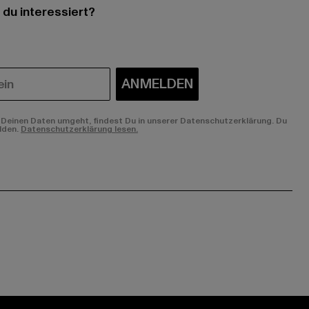
 du interessiert?
ANMELDEN
Deinen Daten umgeht, findest Du in unserer Datenschutzerklärung. Du
lden.
Datenschutzerklärung lesen.