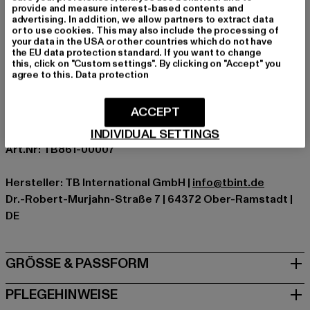
Ärmelart: Langarm
provide and measure interest-based contents and
Verschlussarten: Reißverschluss
advertising. In addition, we allow partners to extract data
or to use cookies. This may also include the processing of
Details: Einschubtaschen
your data in the USA or other countries which do not have
Schnitt: Normal
the EU data protection standard. If you want to change
this, click on "Custom settings". By clicking on "Accept" you
Marke: Urban Classics
agree to this.
Data protection
Kat.: Bomberjacken
Farbe: schwarz
ACCEPT
Hersteller Farbe: black
Materialzusammensetzung: 100% Nylon, 100% Polyester
INDIVIDUAL SETTINGS
Art.Nr: TB861-00007
Hersteller: TB International GmbH |
info@tbint.de
Dr.-Robert-Murjahn-Straße 7 | 64372 Ober-Ramstadt |
DE
GRÖSSE & PASSFORM
PFLEGEHINWEISE