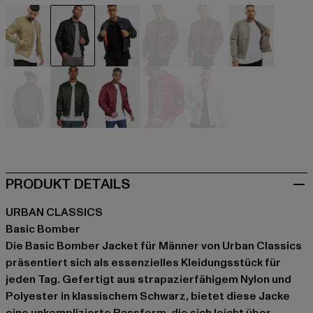
beige
schwarz
blau
grün
grün
grau
grau
olive
rot
rot
weiß
PRODUKT DETAILS
URBAN CLASSICS
Basic Bomber
Die Basic Bomber Jacket für Männer von Urban Classics
präsentiert sich als essenzielles Kleidungsstück für
jeden Tag. Gefertigt aus strapazierfähigem Nylon und
Polyester in klassischem Schwarz, bietet diese Jacke