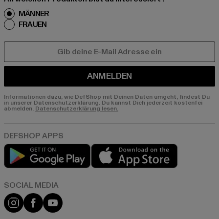
MÄNNER
FRAUEN
E-MAIL
ANMELDEN
Informationen dazu, wie DefShop mit Deinen Daten umgeht, findest Du
in unserer Datenschutzerklärung. Du kannst Dich jederzeit kostenfei
abmelden.
Datenschutzerklärung lesen.
Play market
App store
Instagram
Facebook
YouTube