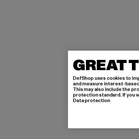
GREAT T
DefShop uses cookies to imp
and measure interest-based c
This may also include the pr
protection standard. If you w
Data protection