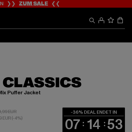
ION ❯❯
ZUM SALE
❮❮
 CLASSICS
ix Puffer Jacket
 51,19 EUR
Aktionspreis: 79,99 EUR
9,99 EUR
-36% DEAL ENDET IN
59 EUR
(-4%)
07
14
52