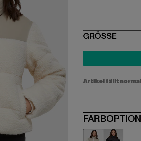
SIZE
GRÖSSE
Artikel fällt norma
FARBOPTIO