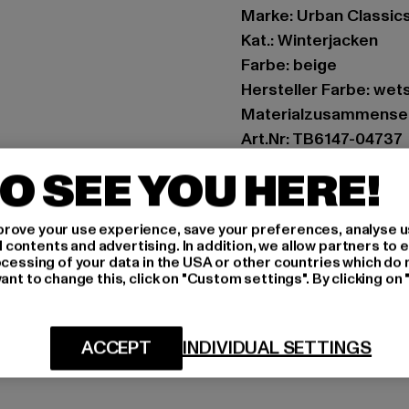
Marke: Urban Classic
Kat.: Winterjacken
Farbe: beige
Hersteller Farbe: we
Materialzusammenset
Art.Nr: TB6147-04737
O SEE YOU HERE!
Hersteller: TB Intern
Dr.-Robert-Murjahn-S
rove your use experience, save your preferences, analyse u
ontents and advertising. In addition, we allow partners to e
ocessing of your data in the USA or other countries which do 
GRÖSSE 
ant to change this, click on "Custom settings". By clicking on 
PFLEGEHINWE
ACCEPT
INDIVIDUAL SETTINGS
LIEFERUNG &