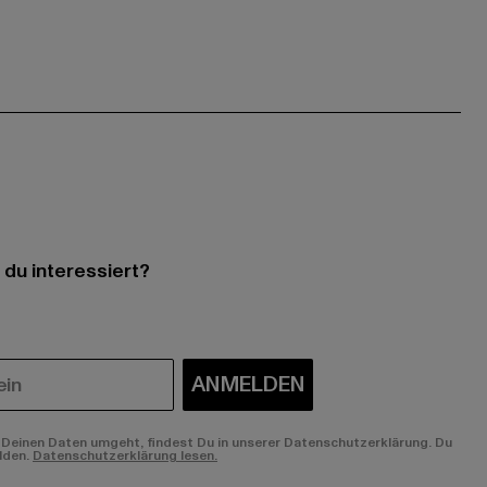
 du interessiert?
ANMELDEN
Deinen Daten umgeht, findest Du in unserer Datenschutzerklärung. Du
lden.
Datenschutzerklärung lesen.