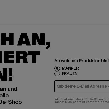
H AN,
IERT
An welchen Produkten bist
N!
MÄNNER
FRAUEN
E-MAIL
 an und
elle
Informationen dazu, wie DefShop mit 
 DefShop
kannst Dich jederzeit kostenfei abme