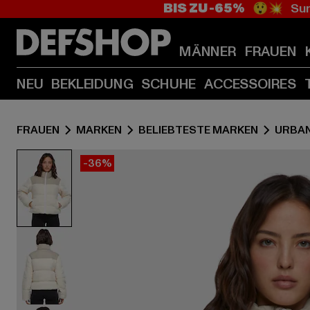
BIS ZU -65%
😲💥 Sum
MÄNNER
FRAUEN
NEU
BEKLEIDUNG
SCHUHE
ACCESSOIRES
FRAUEN
MARKEN
BELIEBTESTE MARKEN
URBAN
-36%