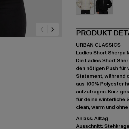
beige
schwarz
PRODUKT DET
URBAN CLASSICS
Ladies Short Sherpa M
Die Ladies Short Sher
den nötigen Push für 
Statement, während d
aus 100% Polyester h
aufzutragen. Kurz gesc
für deine winterliche
clean, warm und ohn
Anlass: Alltag
Ausschnitt: Stehkrag