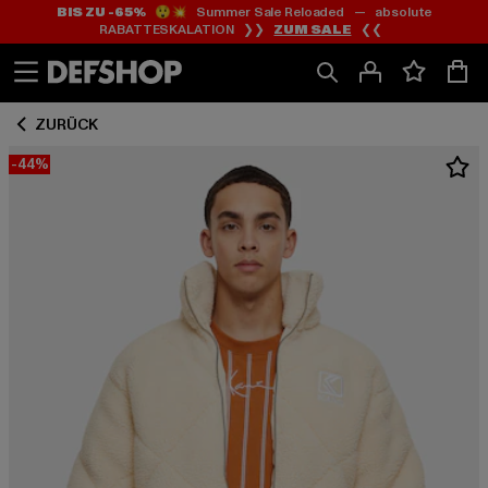
BIS ZU -65%
😲💥 Summer Sale Reloaded — absolute
Zum
Zum
RABATTESKALATION ❯❯
ZUM SALE
❮❮
Inhalt
Fußzeile
springen
springen
ZURÜCK
-44%