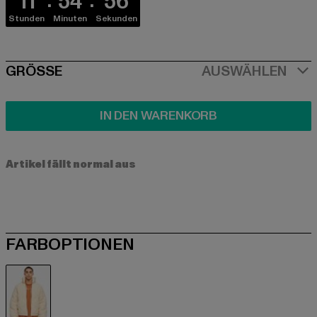
11
54
55
Stunden
Minuten
Sekunden
SIZE
GRÖSSE
AUSWÄHLEN
IN DEN WARENKORB
Artikel fällt normal aus
FARBOPTIONEN