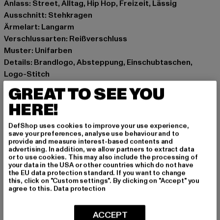
Anlass: Street, Alltag, Hip Hop, Freizeit, Lässig
Ausschnitt: Stehkragen
Ärmelart: Langarm
Verschlussarten: Reißverschluss
Muster: Unifarben
Details: Brandlogo, Absteppung, Einschubtaschen,
Logo-Stitch
Schnitt: Kurz
GREAT TO SEE YOU
Marke: Karl Kani
HERE!
Kat.: Winter Jackets
Farbe: beige
DefShop uses cookies to improve your use experience,
Hersteller Farbe: cream
save your preferences, analyse use behaviour and to
provide and measure interest-based contents and
Materialzusammensetzung: 100% Polyester
advertising. In addition, we allow partners to extract data
Art.Nr: 6076942-03348
or to use cookies. This may also include the processing of
your data in the USA or other countries which do not have
the EU data protection standard. If you want to change
Hersteller: Urban Styles Agency GmbH & Co. KG |
this, click on "Custom settings". By clicking on "Accept" you
agree to this.
Data protection
agentur@urbanstylesagency.com
Schanzenstraße 41 | 51063 Köln | DE
ACCEPT