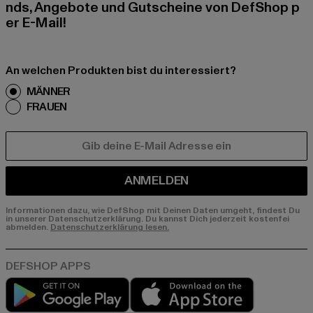
nds, Angebote und Gutscheine von DefShop p
er E-Mail!
An welchen Produkten bist du interessiert?
MÄNNER
FRAUEN
E-MAIL
ANMELDEN
Informationen dazu, wie DefShop mit Deinen Daten umgeht, findest Du
in unserer Datenschutzerklärung. Du kannst Dich jederzeit kostenfei
abmelden.
Datenschutzerklärung lesen.
Play market
App store