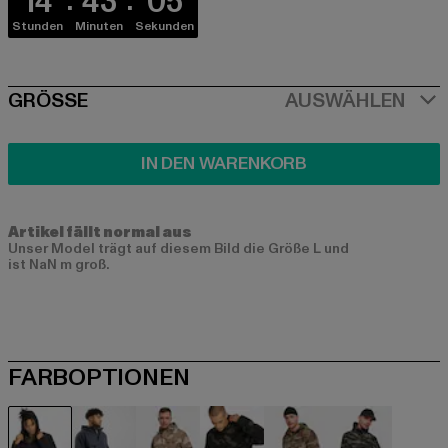
14
43
05
Stunden
Minuten
Sekunden
SIZE
GRÖSSE
AUSWÄHLEN
IN DEN WARENKORB
Artikel fällt normal aus
Unser Model trägt auf diesem Bild die Größe L und
ist NaN m groß.
FARBOPTIONEN