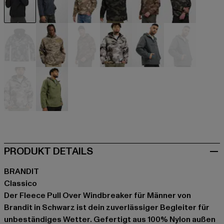
schwarz
blau
camouflage
camouflage
camouflage
camouflag
camouflage
camouflage
camouflage
grau
grau
grau
grau
olive
PRODUKT DETAILS
BRANDIT
Classico
Der Fleece Pull Over Windbreaker für Männer von
Brandit in Schwarz ist dein zuverlässiger Begleiter für
unbeständiges Wetter. Gefertigt aus 100% Nylon außen