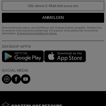
E-MAIL
ANMELDEN
Informationen dazu, wie DefShop mit Deinen Daten umgeht, findest Du
in unserer Datenschutzerklärung. Du kannst Dich jederzeit kostenfei
abmelden.
Datenschutzerklärung lesen.
Play market
App store
Instagram
Facebook
YouTube