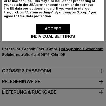
or to use cookies. This may also include the processing of
Verschlussarten: Reißverschluss
your data in the USA or other countries which do not have
the EU data protection standard. If you want to change
Marke: Brandit
this, click on "Custom settings". By clicking on "Accept" you
Kat.: Winterjacken
agree to this.
Data protection
Farbe: schwarz
Hersteller Farbe: black
ACCEPT
Materialzusammensetzung: 100% Nylon, 100% Polyester
INDIVIDUAL SETTINGS
Art.Nr: BD3001-00007
Hersteller: Brandit Textil GmbH |
info@brandit-wear.com
Spichernstraße 6a | 50672 Köln | DE
GRÖSSE & PASSFORM
PFLEGEHINWEISE
LIEFERUNG & RÜCKGABE