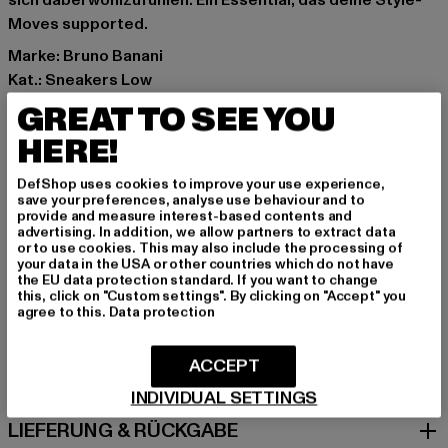
sich dabei wohlzufühlen. Ein Essential, das deine Style-
Moves supported.
Marke: Bruno Banani
Kat.: Sneakers Low
Farbe: schwarz
GREAT TO SEE YOU
Hersteller Farbe: black
HERE!
Obermaterial: sonstiges Material
Innenfutter: Textil
DefShop uses cookies to improve your use experience,
Art.Nr: H57-3645-00007
save your preferences, analyse use behaviour and to
provide and measure interest-based contents and
advertising. In addition, we allow partners to extract data
Hersteller: Noctane |
Nando@noctane-distributions.com
or to use cookies. This may also include the processing of
your data in the USA or other countries which do not have
Am Hof 41683 | 1100 Vienna | AT
the EU data protection standard. If you want to change
this, click on "Custom settings". By clicking on "Accept" you
agree to this.
Data protection
GRÖSSE & PASSFORM
ACCEPT
PFLEGEHINWEISE
INDIVIDUAL SETTINGS
LIEFERUNG & RÜCKGABE