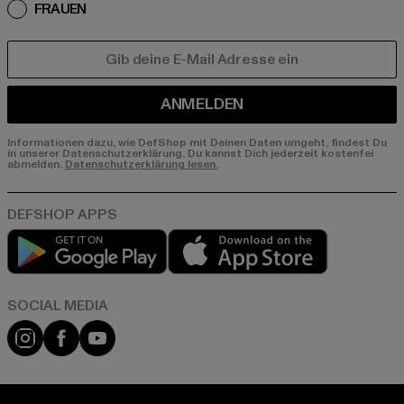
FRAUEN
E-MAIL
ANMELDEN
Informationen dazu, wie DefShop mit Deinen Daten umgeht, findest Du
in unserer Datenschutzerklärung. Du kannst Dich jederzeit kostenfei
abmelden.
Datenschutzerklärung lesen.
Play market
App store
Instagram
Facebook
YouTube