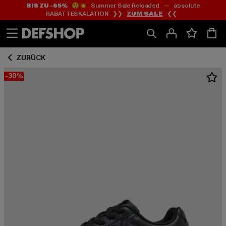
BIS ZU -65%
😲💥 Summer Sale Reloaded — absolute
Zum
Zum
RABATTESKALATION ❯❯
ZUM SALE
❮❮
Inhalt
Fußzeile
springen
springen
ZURÜCK
-30%