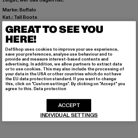
zeigst, wer das Sagen hat.
Marke: Buffalo
Kat.: Tall Boots
Farbe: schwarz
GREAT TO SEE YOU
Hersteller Farbe: black
HERE!
Art.Nr: PD00010739-00007
DefShop uses cookies to improve your use experience,
Hersteller: Buffalo Boots GmbH |
service-de@buffalo-
save your preferences, analyse use behaviour and to
provide and measure interest-based contents and
boots.com
advertising. In addition, we allow partners to extract data
Schanzenstraße 41 | 51063 Köln | DE
or to use cookies. This may also include the processing of
your data in the USA or other countries which do not have
the EU data protection standard. If you want to change
this, click on "Custom settings". By clicking on "Accept" you
agree to this.
Data protection
GRÖSSE & PASSFORM
PFLEGEHINWEISE
ACCEPT
INDIVIDUAL SETTINGS
LIEFERUNG & RÜCKGABE