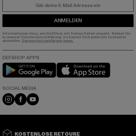
E-MAIL
ANMELDEN
Informationen dazu, wie DefShop mit Deinen Daten umgeht, findest Du
in unserer Datenschutzerklärung. Du kannst Dich jederzeit kostenfei
abmelden.
Datenschutzerklärung lesen.
Play market
App store
Instagram
Facebook
YouTube
KOSTENLOSE RETOURE