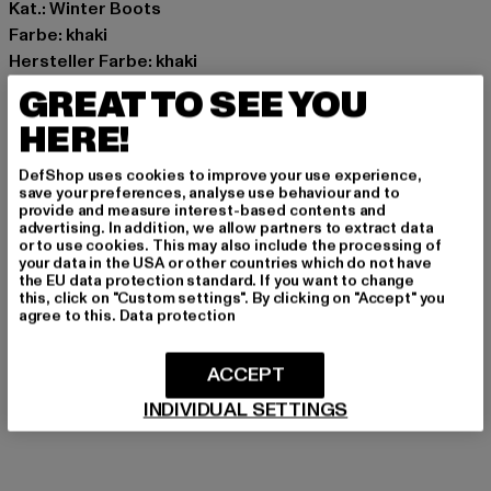
Kat.: Winter Boots
Farbe: khaki
Hersteller Farbe: khaki
Obermaterial: sonstiges Material
GREAT TO SEE YOU
Innenfutter: sonstiges Material
HERE!
Art.Nr: 1622501-00472
DefShop uses cookies to improve your use experience,
Hersteller: Buffalo Boots GmbH |
service-de@buffalo-
save your preferences, analyse use behaviour and to
provide and measure interest-based contents and
boots.com
advertising. In addition, we allow partners to extract data
Schanzenstraße 41 | 51063 Köln | DE
or to use cookies. This may also include the processing of
your data in the USA or other countries which do not have
the EU data protection standard. If you want to change
this, click on "Custom settings". By clicking on "Accept" you
agree to this.
Data protection
GRÖSSE & PASSFORM
PFLEGEHINWEISE
ACCEPT
INDIVIDUAL SETTINGS
LIEFERUNG & RÜCKGABE