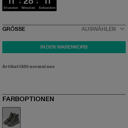
11
28
11
Stunden
Minuten
Sekunden
SIZE
GRÖSSE
AUSWÄHLEN
IN DEN WARENKORB
Artikel fällt normal aus
FARBOPTIONEN