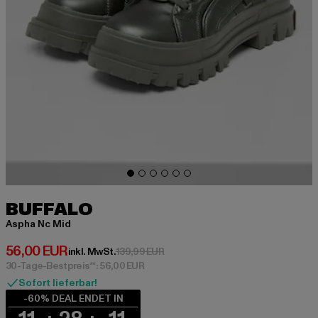
BUFFALO
Aspha Nc Mid
Derzeitiger Preis: 56,00 EUR
56,00 EUR
Aktionspreis: 139,99 EUR
inkl. MwSt.
139,99 EUR
30-Tage-Bestpreis**: 56,00 EUR
Sofort lieferbar!
-60% DEAL ENDET IN