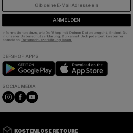
E-MAIL
ANMELDEN
Informationen dazu, wie DefShop mit Deinen Daten umgeht, findest Du
in unserer Datenschutzerklärung. Du kannst Dich jederzeit kostenfei
abmelden.
Datenschutzerklärung lesen.
Play market
App store
Instagram
Facebook
YouTube
KOSTENLOSE RETOURE