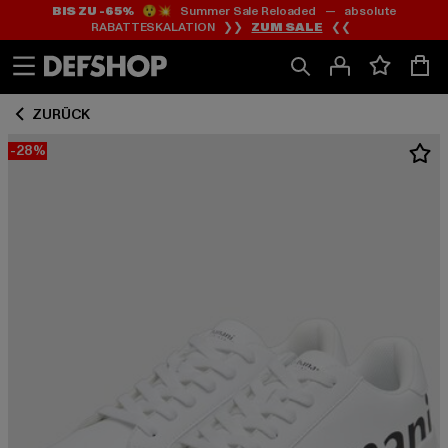
BIS ZU -65%
😲💥 Summer Sale Reloaded — absolute
Zum
Zum
RABATTESKALATION ❯❯
ZUM SALE
❮❮
Inhalt
Fußzeile
springen
springen
ZURÜCK
-28%