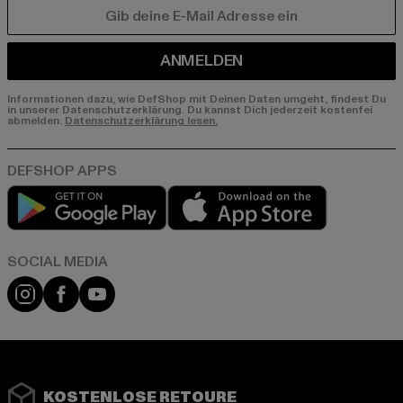
E-MAIL
ANMELDEN
Informationen dazu, wie DefShop mit Deinen Daten umgeht, findest Du
in unserer Datenschutzerklärung. Du kannst Dich jederzeit kostenfei
abmelden.
Datenschutzerklärung lesen.
Play market
App store
Instagram
Facebook
YouTube
KOSTENLOSE RETOURE