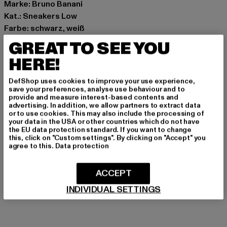
Marke: Bruno Banani
Kat.: Sneakers Low
Farbe: schwarz, weiß
Hersteller Farbe: white/black
GREAT TO SEE YOU
Obermaterial: Kunstleder
HERE!
Innenfutter: Textil, Polyester
Art.Nr: BB-012-01248
DefShop uses cookies to improve your use experience,
save your preferences, analyse use behaviour and to
provide and measure interest-based contents and
Hersteller: Noctane |
Nando@noctane-distributions.com
advertising. In addition, we allow partners to extract data
Am Hof 41683 | 1100 Vienna | AT
or to use cookies. This may also include the processing of
your data in the USA or other countries which do not have
the EU data protection standard. If you want to change
this, click on "Custom settings". By clicking on "Accept" you
agree to this.
Data protection
GRÖSSE & PASSFORM
PFLEGEHINWEISE
ACCEPT
INDIVIDUAL SETTINGS
LIEFERUNG & RÜCKGABE