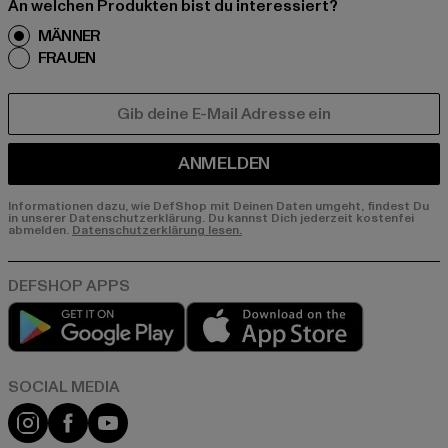
An welchen Produkten bist du interessiert?
MÄNNER
FRAUEN
E-MAIL
ANMELDEN
Informationen dazu, wie DefShop mit Deinen Daten umgeht, findest Du
in unserer Datenschutzerklärung. Du kannst Dich jederzeit kostenfei
abmelden.
Datenschutzerklärung lesen.
Play market
App store
Instagram
Facebook
YouTube