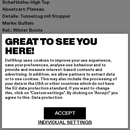
Schafthöhe: High Top
Absatzart: Plateau
Details: Tunnelzug mit Stopper
Marke: Buffalo
Kat.: Winter Boots
Farbe: schwarz
GREAT TO SEE YOU
Hersteller Farbe: black
HERE!
Obermaterial: sonstiges Material
Innenfutter: sonstiges Material
DefShop uses cookies to improve your use experience,
Art.Nr: PD00010740-00007
save your preferences, analyse use behaviour and to
provide and measure interest-based contents and
advertising. In addition, we allow partners to extract data
Hersteller: Buffalo Boots GmbH |
service-de@buffalo-
or to use cookies. This may also include the processing of
your data in the USA or other countries which do not have
boots.com
the EU data protection standard. If you want to change
Schanzenstraße 41 | 51063 Köln | DE
this, click on "Custom settings". By clicking on "Accept" you
agree to this.
Data protection
GRÖSSE & PASSFORM
ACCEPT
INDIVIDUAL SETTINGS
PFLEGEHINWEISE