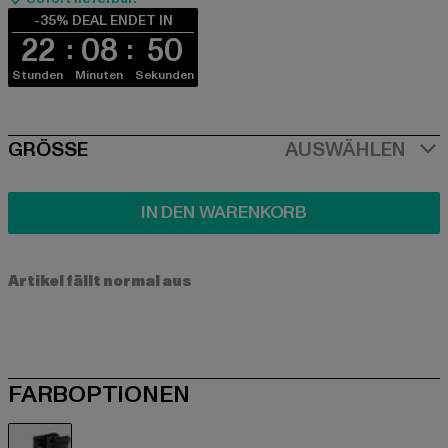
-35% DEAL ENDET IN
22
08
50
Stunden
Minuten
Sekunden
SIZE
GRÖSSE
AUSWÄHLEN
IN DEN WARENKORB
Artikel fällt normal aus
FARBOPTIONEN