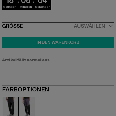
18
08
04
Stunden
Minuten
Sekunden
SIZE
GRÖSSE
AUSWÄHLEN
IN DEN WARENKORB
Artikel fällt normal aus
FARBOPTIONEN