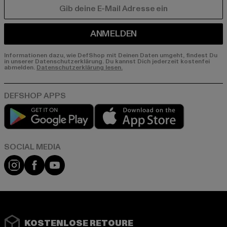
E-MAIL
ANMELDEN
Informationen dazu, wie DefShop mit Deinen Daten umgeht, findest Du
in unserer Datenschutzerklärung. Du kannst Dich jederzeit kostenfei
abmelden.
Datenschutzerklärung lesen.
Play market
App store
Instagram
Facebook
YouTube
KOSTENLOSE RETOURE