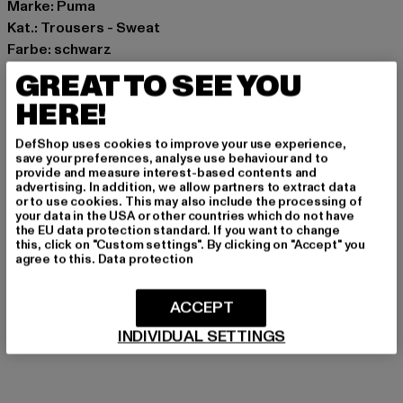
Marke: Puma
Kat.: Trousers - Sweat
Farbe: schwarz
Hersteller Farbe: puma black
GREAT TO SEE YOU
Materialzusammensetzung: 66% Baumwolle, 34%
HERE!
Polyester
Art.Nr: 624383-10645
DefShop uses cookies to improve your use experience,
save your preferences, analyse use behaviour and to
provide and measure interest-based contents and
Hersteller: PUMA Europe GmbH |
service@puma.com
advertising. In addition, we allow partners to extract data
PUMA Way 1 | 91074 Herzogenaurach | DE
or to use cookies. This may also include the processing of
your data in the USA or other countries which do not have
the EU data protection standard. If you want to change
this, click on "Custom settings". By clicking on "Accept" you
GRÖSSE & PASSFORM
agree to this.
Data protection
PFLEGEHINWEISE
ACCEPT
INDIVIDUAL SETTINGS
LIEFERUNG & RÜCKGABE