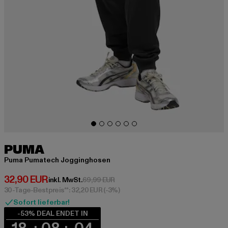
PUMA
Puma Pumatech Jogginghosen
Derzeitiger Preis: 32,90 EUR
32,90 EUR
Aktionspreis: 69,99 EUR
inkl. MwSt.
69,99 EUR
30-Tage-Bestpreis**: 32,20 EUR
(-3%)
Sofort lieferbar!
-53% DEAL ENDET IN