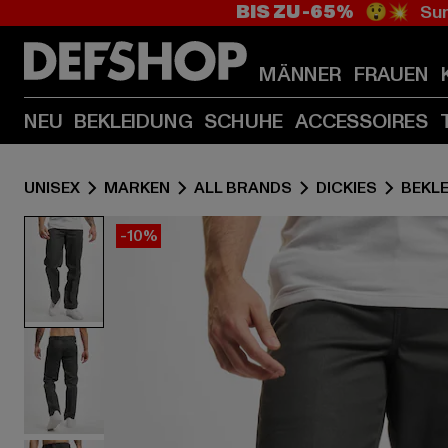
BIS ZU -65%
😲💥 Sum
MÄNNER
FRAUEN
NEU
BEKLEIDUNG
SCHUHE
ACCESSOIRES
UNISEX
MARKEN
ALL BRANDS
DICKIES
BEKL
-10%