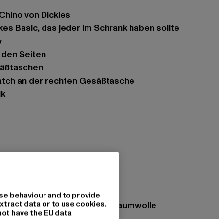
 Chino von Dickies
kes Basic, das jeder im Schrank haben sollte
y
n den Seiten
säßtaschen
atch an der rechten Gesäßtasche
ik
se behaviour and to provide
xtract data or to use cookies.
zung: 65% Polyester, 35% Baumwolle
not have the EU data
11