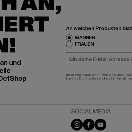
H AN,
IERT
An welchen Produkten bist
N!
MÄNNER
FRAUEN
E-MAIL
 an und
elle
Informationen dazu, wie DefShop mit 
 DefShop
kannst Dich jederzeit kostenfei abme
e
Instagram
Facebook
YouTube