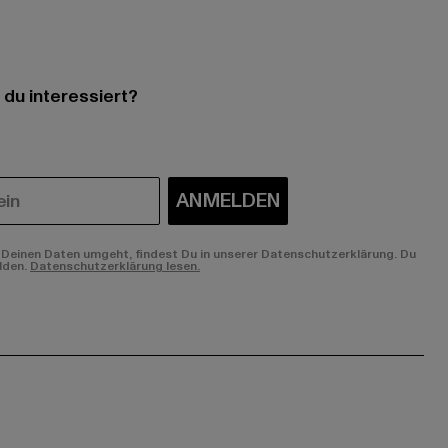
 du interessiert?
ANMELDEN
Deinen Daten umgeht, findest Du in unserer Datenschutzerklärung. Du
lden.
Datenschutzerklärung lesen.