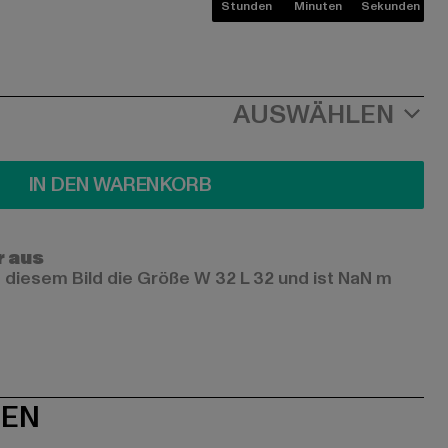
Stunden
Minuten
Sekunden
AUSWÄHLEN
IN DEN WARENKORB
r aus
 diesem Bild die Größe W 32 L 32 und ist NaN m
NEN