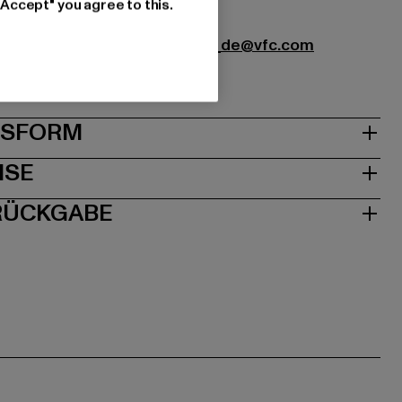
"Accept" you agree to this.
tional SAGL |
dickieslife_shop_de@vfc.com
Stabio | CH
& PASSFORM
ISE
 RÜCKGABE