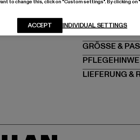
ant to change this, click on "Custom settings". By clicking on 
Hersteller: VF Interna
Via Laveggio 5 | 6855 
ACCEPT
INDIVIDUAL SETTINGS
GRÖSSE 
PFLEGEHINWE
LIEFERUNG &