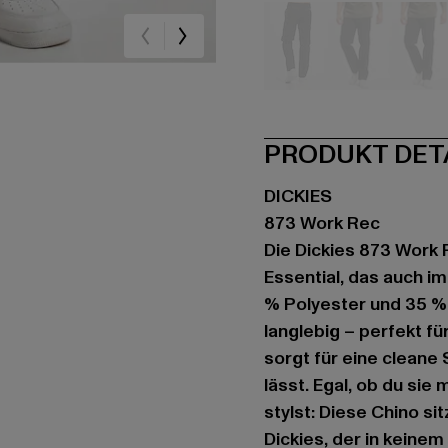
schwarz
schwarz
sc
PRODUKT DET
DICKIES
873 Work Rec
Die Dickies 873 Work 
Essential, das auch im
% Polyester und 35 %
langlebig – perfekt fü
sorgt für eine cleane 
lässt. Egal, ob du si
stylst: Diese Chino sit
Dickies, der in keinem