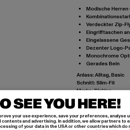
Modische Herren
Kombinationsstar
Verdeckter Zip-Fl
Eingrifftaschen a
Eingelassene Ge
Dezenter Logo-P
Monochrome Opt
Gerades Bein
Anlass: Alltag, Basic
Schnitt: Slim-Fit
Marke: Dickies
O SEE YOU HERE!
Kat.: Chinos
Farbe: grau
Hersteller Farbe: grey
rove your use experience, save your preferences, analyse u
ontents and advertising. In addition, we allow partners to e
Materialzusammenset
ocessing of your data in the USA or other countries which do 
Art.Nr: DK0A4XK9-001