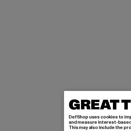
GREAT T
DefShop uses cookies to imp
and measure interest-based c
This may also include the pr