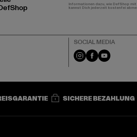
Informationen dazu, wie DefShop mit 
 DefShop
kannst Dich jederzeit kostenfei abme
e
Instagram
Facebook
YouTube
REISGARANTIE
SICHERE BEZAHLUNG