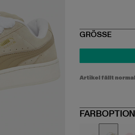
SIZE
GRÖSSE
Artikel fällt norma
FARBOPTIO