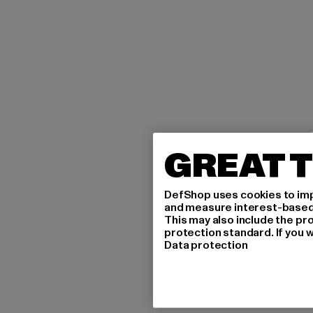
GREAT T
DefShop uses cookies to imp
and measure interest-based c
This may also include the pr
protection standard. If you w
Data protection