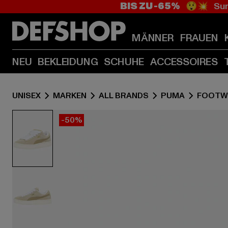
BIS ZU -65%
😲💥 Sum
MÄNNER
FRAUEN
NEU
BEKLEIDUNG
SCHUHE
ACCESSOIRES
UNISEX
MARKEN
ALL BRANDS
PUMA
FOOTW
-50%