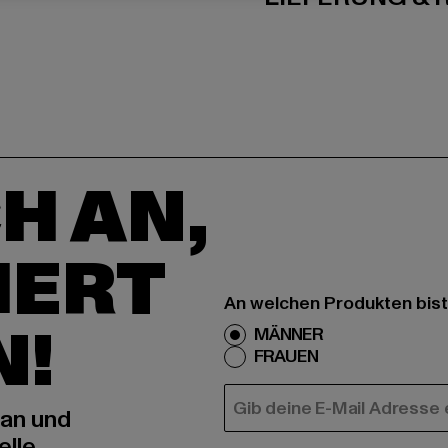
H AN,
IERT
An welchen Produkten bist
N!
MÄNNER
FRAUEN
E-MAIL
 an und
elle