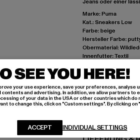
Jeans oder einer läss
Marke: Puma
Kat.: Sneakers Low
Farbe: beige
Hersteller Farbe: put
Obermaterial: Wildled
Innenfutter: Textil
Art.Nr: 395205-21691
O SEE YOU HERE!
Hersteller: PUMA Eu
rove your use experience, save your preferences, analyse u
PUMA Way 1 | 91074 H
ontents and advertising. In addition, we allow partners to e
ocessing of your data in the USA or other countries which do 
ant to change this, click on "Custom settings". By clicking on 
GRÖSSE 
PFLEGEHINWE
ACCEPT
INDIVIDUAL SETTINGS
LIEFERUNG &