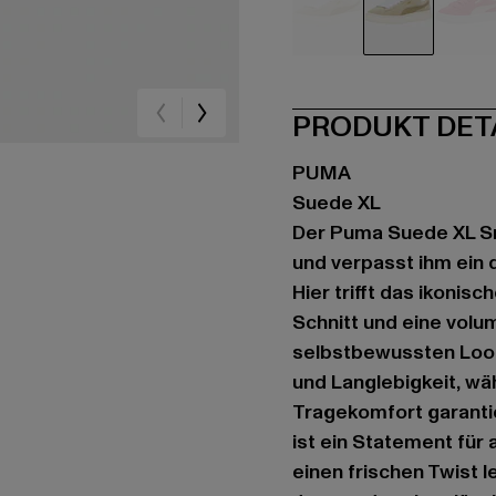
beige
beige
rot
PRODUKT DET
PUMA
Suede XL
Der Puma Suede XL Sne
und verpasst ihm ein
Hier trifft das ikonis
Schnitt und eine vol
selbstbewussten Look 
und Langlebigkeit, w
Tragekomfort garantie
ist ein Statement für a
einen frischen Twist l