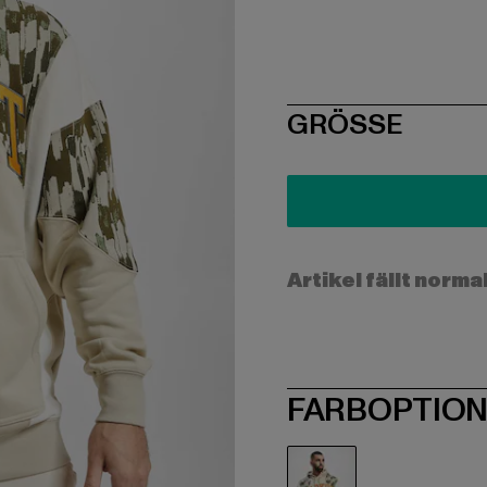
SIZE
GRÖSSE
Artikel fällt norma
FARBOPTIO