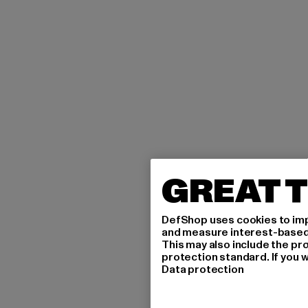
GREAT T
DefShop uses cookies to imp
and measure interest-based c
This may also include the pr
protection standard. If you w
Data protection