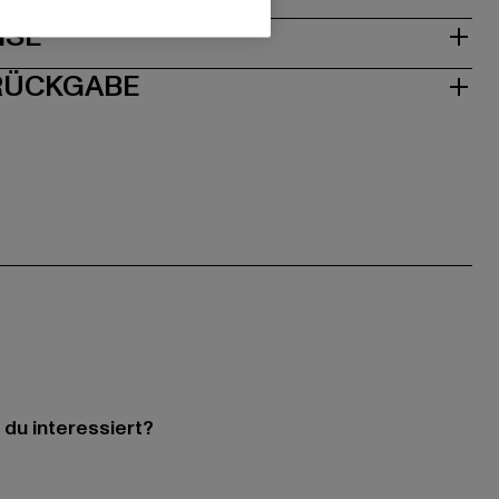
ISE
 RÜCKGABE
 du interessiert?