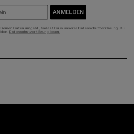
ANMELDEN
Deinen Daten umgeht, findest Du in unserer Datenschutzerklärung. Du
lden.
Datenschutzerklärung lesen.