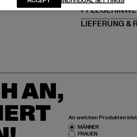
ACCEPT
INDIVIDUAL SETTINGS
PFLEGEHINWE
LIEFERUNG &
H AN,
IERT
An welchen Produkten bist
N!
MÄNNER
FRAUEN