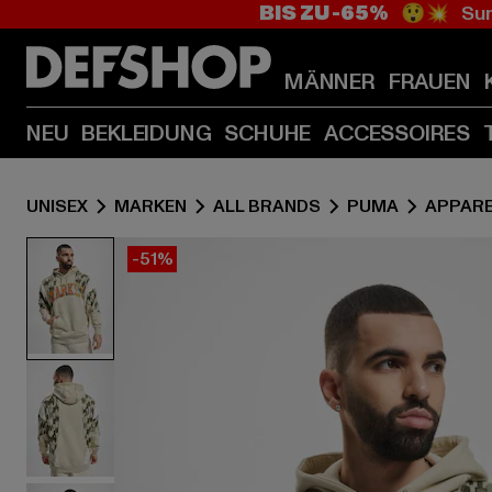
BIS ZU -65%
😲💥 Sum
MÄNNER
FRAUEN
NEU
BEKLEIDUNG
SCHUHE
ACCESSOIRES
UNISEX
MARKEN
ALL BRANDS
PUMA
APPAR
-51%