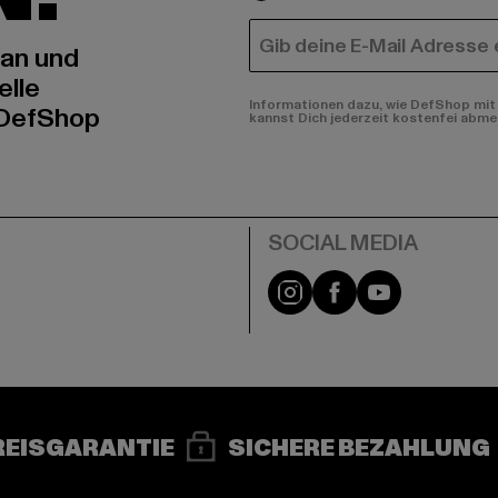
E-MAIL
 an und
elle
Informationen dazu, wie DefShop mit 
 DefShop
kannst Dich jederzeit kostenfei abme
e
Instagram
Facebook
YouTube
REISGARANTIE
SICHERE BEZAHLUNG