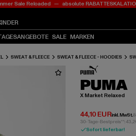
mer Sale Reloaded — absolute RABATTESKALAT
Zum
Zum
Inhalt
Fußzeile
springen
springen
KINDER
(Enter
(Enter
drücken)
drücken)
TAGESANGEBOTE
SALE
MARKEN
EL
SWEAT & FLEECE
SWEAT & FLEECE - HOODIES
SW
PUMA
X Market Relaxed
Derzeitiger Preis:
44,10 EUR
inkl. MwSt.
8
30-Tage-Bestpreis**: 43,
Sofort lieferbar!