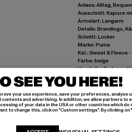
Anlass: Alltag, Bequem,
Ausschnitt: Kapuze m
Ärmelart: Langarm
Details: Brandlogo, K
Schnitt: Locker
Marke: Puma
Kat.: Sweat & Fleece 
Farbe: beige
Hersteller Farbe: putt
O SEE YOU HERE!
Materialzusammenset
Art.Nr: 53508364-07
rove your use experience, save your preferences, analyse u
ontents and advertising. In addition, we allow partners to e
Hersteller: PUMA Eu
ocessing of your data in the USA or other countries which do 
PUMA Way 1 | 91074 H
ant to change this, click on "Custom settings". By clicking on 
GRÖSSE 