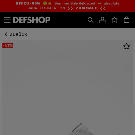
BIS ZU -65%
😲💥 Summer Sale Reloaded — absolute
Zum
Zum
RABATTESKALATION ❯❯
ZUM SALE
❮❮
Inhalt
Fußzeile
springen
springen
ZURÜCK
-51%