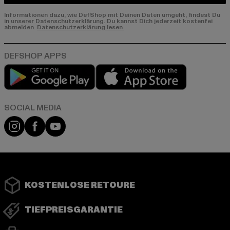
Informationen dazu, wie DefShop mit Deinen Daten umgeht, findest Du
in unserer Datenschutzerklärung. Du kannst Dich jederzeit kostenfei
abmelden.
Datenschutzerklärung lesen.
Play market
App store
Instagram
Facebook
YouTube
KOSTENLOSE RETOURE
TIEFPREISGARANTIE