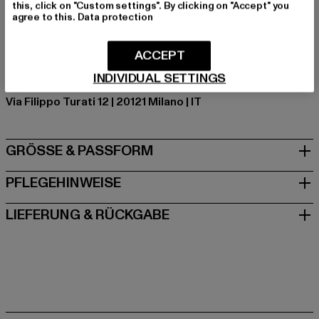
this, click on "Custom settings". By clicking on "Accept" you
Hinweis: Enthält nichttextile Teile tierischen Ursprungs.
agree to this.
Data protection
Art.Nr: AR3169-00220
ACCEPT
Hersteller: New Guards Group Beta S.R.L |
INDIVIDUAL SETTINGS
nggbeta@cert.studiopirola.com
Via Filippo Turati 12 | 20121 Milano | IT
GRÖSSE & PASSFORM
PFLEGEHINWEISE
LIEFERUNG & RÜCKGABE