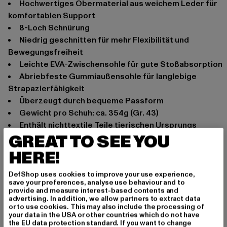
hochwertiges Obermaterial aus weichem Leder für
komfortablen Support
8-Loch Schnürung
niedrig geschnitten für mehr Flexibilität und
Bewegungsfreiheit
leichte EVA-Zwischensohle für gute Stoßabsorption
abriebfeste Gummiaußensohle für langlebige
Strapazierfähigkeit
überzeugt durch bequeme Passform
Gewicht pro Schuh: ca. 354g (Gr. 43)
Enthält nichttextile Teile tierischen Ursprungs
GREAT TO SEE YOU
Anlass: Alltag, Sportlich
HERE!
Schafthöhe: Low Top
Marke: Reebok
DefShop uses cookies to improve your use experience,
Kat.: Sneakers
save your preferences, analyse use behaviour and to
Farbe: weiß
provide and measure interest-based contents and
advertising. In addition, we allow partners to extract data
Hersteller Farbe: white
or to use cookies. This may also include the processing of
Obermaterial: Leder
your data in the USA or other countries which do not have
the EU data protection standard. If you want to change
Innenfutter: Textil