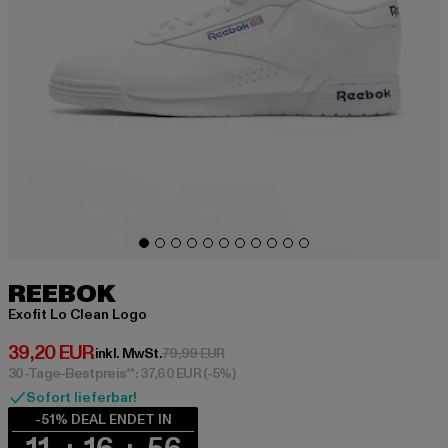
REEBOK
Exofit Lo Clean Logo
Derzeitiger Preis: 39,20 EUR
39,20 EUR
Aktionspreis: 79,99 EUR
inkl. MwSt.
79,99 EUR
30-Tage-Bestpreis**: 37,60 EUR
(-5%)
Sofort lieferbar!
-51% DEAL ENDET IN