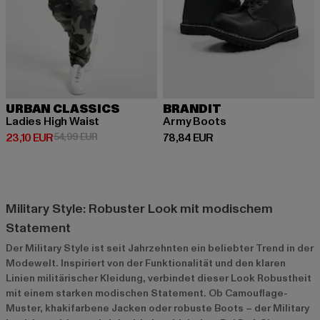
URBAN CLASSICS
BRANDIT
Ladies High Waist
Army Boots
Derzeitiger Preis: 23,10 EUR
Aktionspreis: 54,99 EUR
Derzeitiger Preis: 78,84 EUR
23,10 EUR
54,99 EUR
78,84 EUR
Military Style: Robuster Look mit modischem
Statement
Der Military Style ist seit Jahrzehnten ein beliebter Trend in der
Modewelt. Inspiriert von der Funktionalität und den klaren
Linien militärischer Kleidung, verbindet dieser Look Robustheit
mit einem starken modischen Statement. Ob Camouflage-
Muster, khakifarbene Jacken oder robuste Boots – der Military