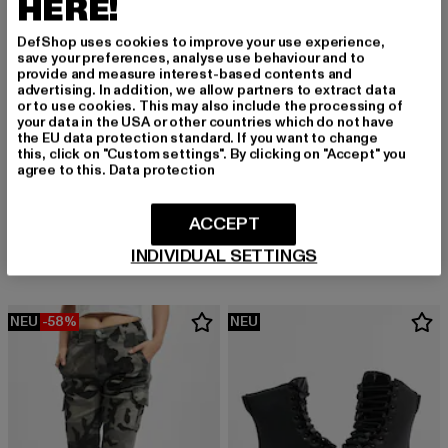
HERE!
DefShop uses cookies to improve your use experience,
save your preferences, analyse use behaviour and to
provide and measure interest-based contents and
advertising. In addition, we allow partners to extract data
or to use cookies. This may also include the processing of
your data in the USA or other countries which do not have
the EU data protection standard. If you want to change
this, click on "Custom settings". By clicking on "Accept" you
agree to this.
Data protection
URBAN CLASSICS
Ladies High Waist Cargo
URBAN CLASSICS
Derzeitiger Preis: 36,89 EUR
Aktionspreis: 44,99 EUR
36,89 EUR
44,99 EUR
Ladies High Waist
ACCEPT
Derzeitiger Preis: 24,00 EUR
Aktionspreis:
24,00 EUR
49,99 EUR
INDIVIDUAL SETTINGS
NEU
-58%
NEU