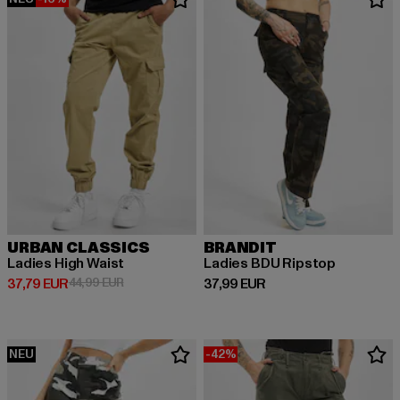
URBAN CLASSICS
BRANDIT
Ladies High Waist
Ladies BDU Ripstop
Derzeitiger Preis: 37,79 EUR
Aktionspreis: 44,99 EUR
Derzeitiger Preis: 37,99 EUR
37,79 EUR
44,99 EUR
37,99 EUR
NEU
-42%