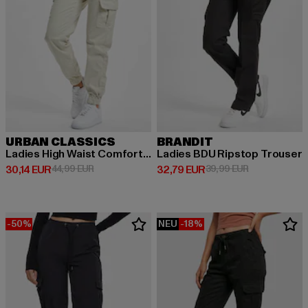
URBAN CLASSICS
BRANDIT
Ladies High Waist Comfort Jogging
Ladies BDU Ripstop Trouser
Derzeitiger Preis: 30,14 EUR
Aktionspreis: 44,99 EUR
Derzeitiger Preis: 32,79 EUR
Aktionspreis:
30,14 EUR
44,99 EUR
32,79 EUR
39,99 EUR
-50%
NEU
-18%