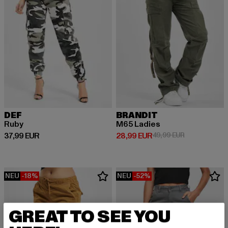
DEF
BRANDIT
Ruby
M65 Ladies
Derzeitiger Preis: 37,99 EUR
Derzeitiger Preis: 28,99 EUR
Aktionspreis:
37,99 EUR
28,99 EUR
49,99 EUR
NEU
-18%
NEU
-52%
GREAT TO SEE YOU