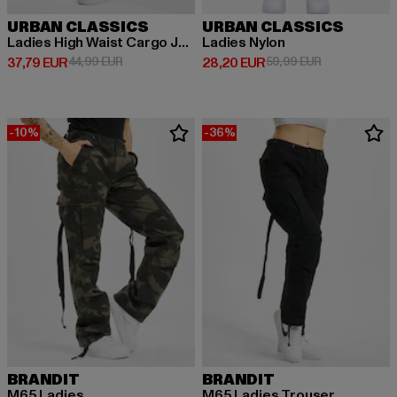
URBAN CLASSICS
URBAN CLASSICS
Ladies High Waist Cargo Jogging
Ladies Nylon
Derzeitiger Preis: 37,79 EUR
Aktionspreis: 44,99 EUR
Derzeitiger Preis: 28,20 EUR
Aktionspreis:
37,79 EUR
44,99 EUR
28,20 EUR
59,99 EUR
-10%
-36%
BRANDIT
BRANDIT
M65 Ladies
M65 Ladies Trouser