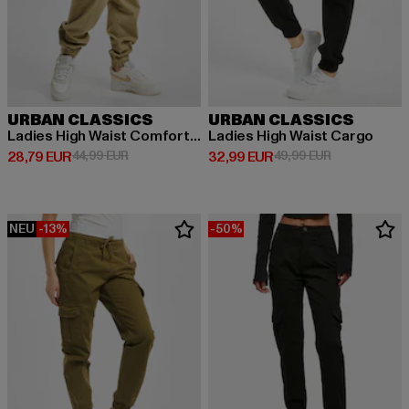
URBAN CLASSICS
URBAN CLASSICS
Ladies High Waist Comfort Jogging
Ladies High Waist Cargo
Derzeitiger Preis: 28,79 EUR
Aktionspreis: 44,99 EUR
Derzeitiger Preis: 32,99 EUR
Aktionspreis:
28,79 EUR
44,99 EUR
32,99 EUR
49,99 EUR
NEU
-13%
-50%