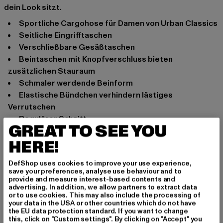
dein Look sitzt.
Sportliche Cargohose für Damen von Urban Classics
Seitliche Eingrifftaschen
Verschließbare Gesäßtaschen
Beintaschen mit Knopfverschluss bieten
zusätzlichen Stauraum
Schmaler werdende Beinform
Elastische Bündchen verhindern lästiges
Verrutschen
Regulärer Schnitt
GREAT TO SEE YOU
Anlass: Alltag, Bequem, Freizeit, Casual, Basic
HERE!
Schnitt: Regulär
Marke: Urban Classics
DefShop uses cookies to improve your use experience,
Kat.: Cargohosen
save your preferences, analyse use behaviour and to
provide and measure interest-based contents and
Farbe: beige
advertising. In addition, we allow partners to extract data
Hersteller Farbe: unionbeige
or to use cookies. This may also include the processing of
your data in the USA or other countries which do not have
Materialzusammensetzung: 98% Baumwolle, 2%
the EU data protection standard. If you want to change
Elasthan
this, click on "Custom settings". By clicking on "Accept" you