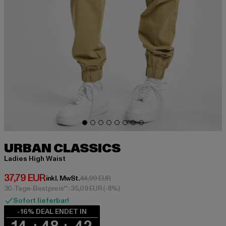
URBAN CLASSICS
Ladies High Waist
Derzeitiger Preis: 37,79 EUR
37,79 EUR
Aktionspreis: 44,99 EUR
inkl. MwSt.
44,99 EUR
30-Tage-Bestpreis**: 35,09 EUR
(-8%)
Sofort lieferbar!
-16% DEAL ENDET IN