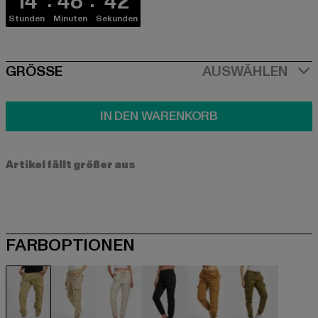
14
48
41
Stunden
Minuten
Sekunden
SIZE
GRÖSSE
AUSWÄHLEN
IN DEN WARENKORB
Artikel fällt größer aus
FARBOPTIONEN