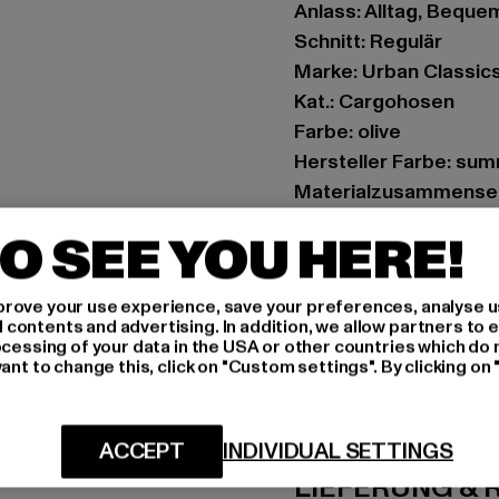
Anlass: Alltag, Bequem
Schnitt: Regulär
Marke: Urban Classic
Kat.: Cargohosen
Farbe: olive
Hersteller Farbe: sum
Materialzusammenset
Art.Nr: TB3626-02438
O SEE YOU HERE!
Hersteller: TB Intern
rove your use experience, save your preferences, analyse u
Dr.-Robert-Murjahn-S
ontents and advertising. In addition, we allow partners to e
ocessing of your data in the USA or other countries which do 
ant to change this, click on "Custom settings". By clicking on 
GRÖSSE 
PFLEGEHINWE
ACCEPT
INDIVIDUAL SETTINGS
LIEFERUNG &