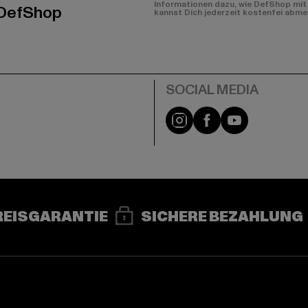
Informationen dazu, wie DefShop mit 
 DefShop
kannst Dich jederzeit kostenfei abme
e
Instagram
Facebook
YouTube
REISGARANTIE
SICHERE BEZAHLUNG