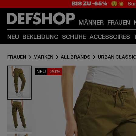
BIS ZU -65%
😲💥 Sum
MÄNNER
FRAUEN
NEU
BEKLEIDUNG
SCHUHE
ACCESSOIRES
FRAUEN
MARKEN
ALL BRANDS
URBAN CLASSI
NEU
-20%