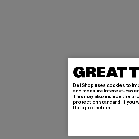
GREAT T
DefShop uses cookies to imp
and measure interest-based c
This may also include the pr
protection standard. If you w
Data protection