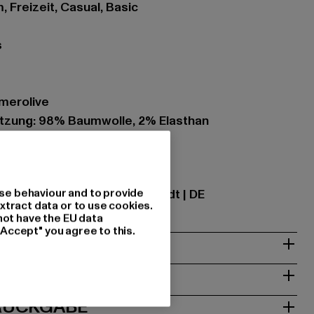
, Freizeit, Casual, Basic
s
merolive
zung: 98% Baumwolle, 2% Elasthan
ational GmbH |
info@tbint.de
se behaviour and to provide
traße 7 | 64372 Ober-Ramstadt | DE
xtract data or to use cookies.
not have the EU data
"Accept" you agree to this.
& PASSFORM
ISE
 RÜCKGABE