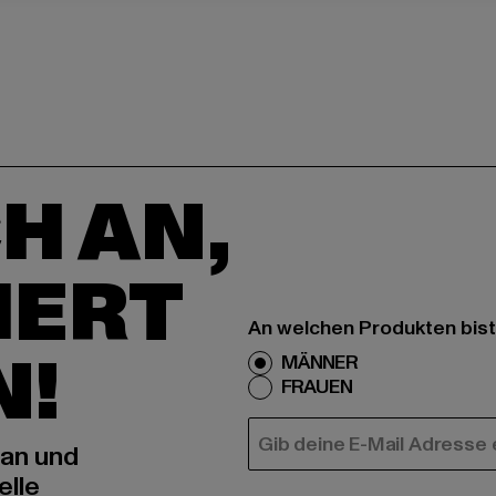
H AN,
IERT
An welchen Produkten bist
N!
MÄNNER
FRAUEN
E-MAIL
 an und
elle