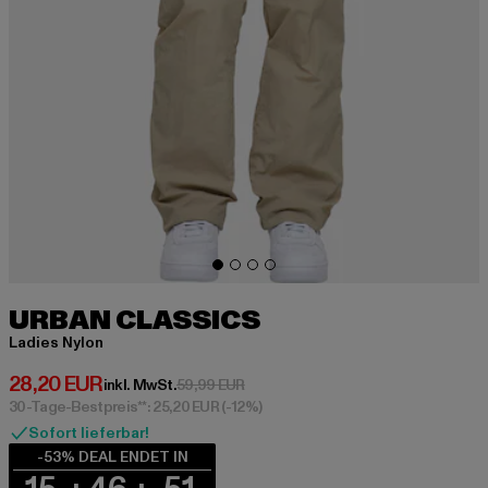
URBAN CLASSICS
Ladies Nylon
Derzeitiger Preis: 28,20 EUR
28,20 EUR
Aktionspreis: 59,99 EUR
inkl. MwSt.
59,99 EUR
30-Tage-Bestpreis**: 25,20 EUR
(-12%)
Sofort lieferbar!
-53% DEAL ENDET IN