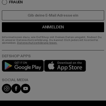
FRAUEN
E-MAIL
ANMELDEN
Informationen dazu, wie DefShop mit Deinen Daten umgeht, findest Du
in unserer Datenschutzerklärung. Du kannst Dich jederzeit kostenfei
abmelden.
Datenschutzerklärung lesen.
Play market
App store
Instagram
Facebook
YouTube