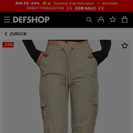
BIS ZU -65%
😲💥 Summer Sale Reloaded — absolute
Zum
Zum
RABATTESKALATION ❯❯
ZUM SALE
❮❮
Inhalt
Fußzeile
springen
springen
ZURÜCK
-53%