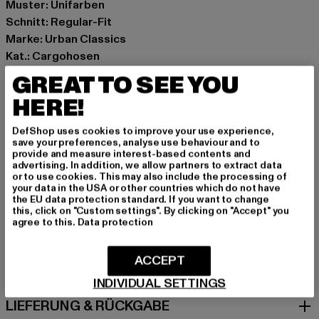
Muster: Unifarben
Schnitt: Regular-Fit
Marke: Urban Classics
Kat.: Cargohosen
Farbe: grau
GREAT TO SEE YOU
Hersteller Farbe: concrete
HERE!
Materialzusammensetzung: 100% Polyester
Art.Nr: TB6159-02439
DefShop uses cookies to improve your use experience,
save your preferences, analyse use behaviour and to
provide and measure interest-based contents and
Hersteller: TB International GmbH |
info@tbint.de
advertising. In addition, we allow partners to extract data
Dr.-Robert-Murjahn-Straße 7 | 64372 Ober-Ramstadt |
or to use cookies. This may also include the processing of
your data in the USA or other countries which do not have
DE
the EU data protection standard. If you want to change
this, click on "Custom settings". By clicking on "Accept" you
agree to this.
Data protection
GRÖSSE & PASSFORM
ACCEPT
PFLEGEHINWEISE
INDIVIDUAL SETTINGS
LIEFERUNG & RÜCKGABE