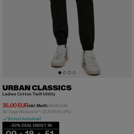
URBAN CLASSICS
Ladies Cotton Twill Utility
Derzeitiger Preis: 35,00 EUR
35,00 EUR
Aktionspreis: 69,99 EUR
inkl. MwSt.
69,99 EUR
30-Tage-Bestpreis**: 32,20 EUR
(-9%)
Sofort lieferbar!
-50% DEAL ENDET IN