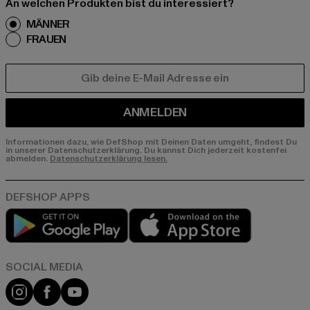
An welchen Produkten bist du interessiert?
MÄNNER
FRAUEN
E-MAIL
ANMELDEN
Informationen dazu, wie DefShop mit Deinen Daten umgeht, findest Du
in unserer Datenschutzerklärung. Du kannst Dich jederzeit kostenfei
abmelden.
Datenschutzerklärung lesen.
Play market
App store
Instagram
Facebook
YouTube