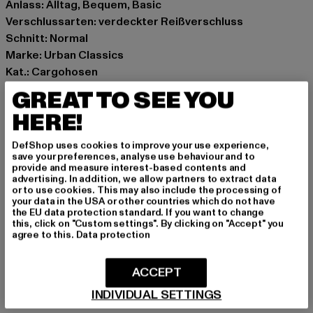
Anlass: Alltag, Bequem, Basic
Verschlussarten: verdeckter Reißverschluss
Schnitt: Normal
Marke: Urban Classics
Kat.: Cargohosen
Farbe: schwarz
GREAT TO SEE YOU
Hersteller Farbe: black
HERE!
Materialzusammensetzung: 98% Baumwolle, 2%
Elasthan
DefShop uses cookies to improve your use experience,
Art.Nr: TB5454-00007
save your preferences, analyse use behaviour and to
provide and measure interest-based contents and
advertising. In addition, we allow partners to extract data
Hersteller: TB International GmbH |
info@tbint.de
or to use cookies. This may also include the processing of
your data in the USA or other countries which do not have
Dr.-Robert-Murjahn-Straße 7 | 64372 Ober-Ramstadt |
the EU data protection standard. If you want to change
DE
this, click on "Custom settings". By clicking on "Accept" you
agree to this.
Data protection
GRÖSSE & PASSFORM
ACCEPT
INDIVIDUAL SETTINGS
PFLEGEHINWEISE