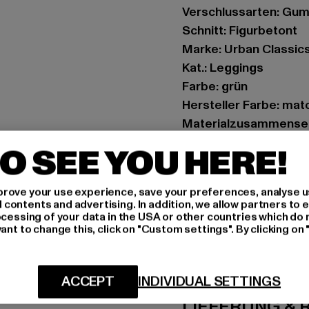
Verschlussarten: Gu
Schnitt: Figurbetont
Marke: Urban Classic
Kat.: Leggings
Farbe: grün
Hersteller Farbe: mat
Materialzusammenset
Art.Nr: TB7804-20524
O SEE YOU HERE!
Hersteller: TB Intern
rove your use experience, save your preferences, analyse u
Dr.-Robert-Murjahn-S
ontents and advertising. In addition, we allow partners to e
ocessing of your data in the USA or other countries which do 
ant to change this, click on "Custom settings". By clicking on 
GRÖSSE 
PFLEGEHINWE
ACCEPT
INDIVIDUAL SETTINGS
LIEFERUNG &