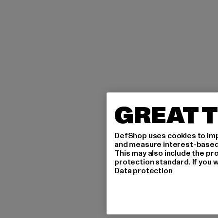
GREAT T
DefShop uses cookies to imp
and measure interest-based c
This may also include the pr
protection standard. If you w
Data protection