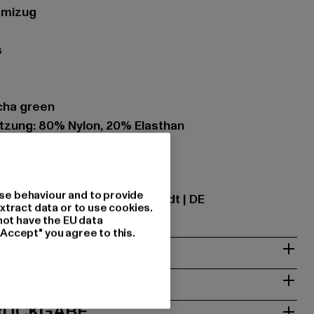
mmizug
s
cha green
zung: 80% Nylon, 20% Elasthan
ational GmbH |
info@tbint.de
se behaviour and to provide
traße 7 | 64372 Ober-Ramstadt | DE
xtract data or to use cookies.
not have the EU data
"Accept" you agree to this.
& PASSFORM
ISE
 RÜCKGABE