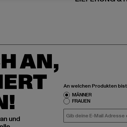
H AN,
IERT
An welchen Produkten bist
N!
MÄNNER
FRAUEN
E-MAIL
 an und
elle