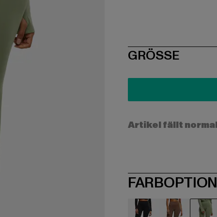
SIZE
GRÖSSE
Artikel fällt norma
FARBOPTIO