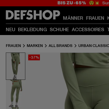
BIS ZU -65%
😲💥 Sum
MÄNNER
FRAUEN
NEU
BEKLEIDUNG
SCHUHE
ACCESSOIRES
FRAUEN
MARKEN
ALL BRANDS
URBAN CLASSI
-37%