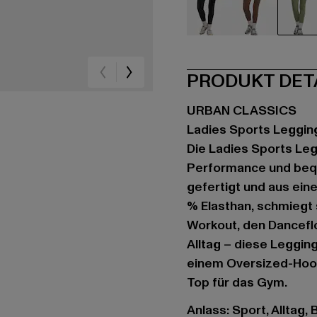
schwarz
braun
gr
PRODUKT DET
URBAN CLASSICS
Ladies Sports Leggin
Die Ladies Sports Leg
Performance und beq
gefertigt und aus ein
% Elasthan, schmiegt s
Workout, den Danceflo
Alltag – diese Leggin
einem Oversized-Hood
Top für das Gym.
Anlass: Sport, Alltag, 