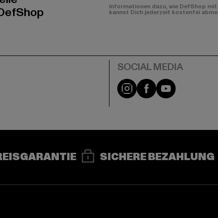
Informationen dazu, wie DefShop mit 
 DefShop
kannst Dich jederzeit kostenfei abme
e
Instagram
Facebook
YouTube
REISGARANTIE
SICHERE BEZAHLUNG