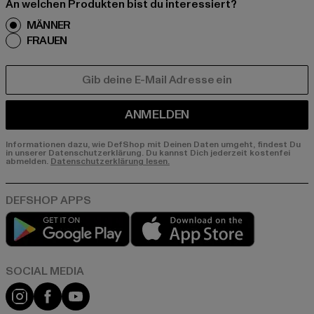
An welchen Produkten bist du interessiert?
MÄNNER
FRAUEN
E-MAIL
ANMELDEN
Informationen dazu, wie DefShop mit Deinen Daten umgeht, findest Du
in unserer Datenschutzerklärung. Du kannst Dich jederzeit kostenfei
abmelden.
Datenschutzerklärung lesen.
Play market
App store
Instagram
Facebook
YouTube