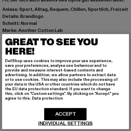
Fit, der dich auch abseits des Gyms gut aussehen lässt.
Anlass: Sport, Alltag, Bequem, Chillen, Sportlich, Freizeit
Details: Brandlogo
Schnitt: Normal
Marke: Another Cotton Lab
Kat.: T-Shirts
GREAT TO SEE YOU
Farbe: schwarz
HERE!
Hersteller Farbe: black
Materialzusammensetzung: 100% Polyester
DefShop uses cookies to improve your use experience,
Art.Nr: PD00012686-00007
save your preferences, analyse use behaviour and to
provide and measure interest-based contents and
advertising. In addition, we allow partners to extract data
Hersteller: Urban Styles Agency GmbH & Co. KG |
or to use cookies. This may also include the processing of
your data in the USA or other countries which do not have
agentur@urbanstylesagency.com
the EU data protection standard. If you want to change
Schanzenstraße 41 | 51063 Köln | DE
this, click on "Custom settings". By clicking on "Accept" you
agree to this.
Data protection
GRÖSSE & PASSFORM
ACCEPT
INDIVIDUAL SETTINGS
PFLEGEHINWEISE