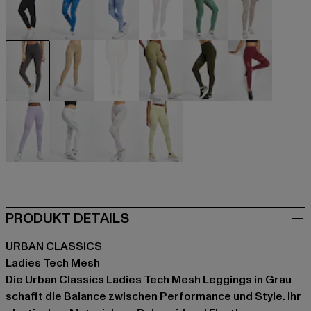
schwarz
blau
blau
braun
grün
grau
grau
grau
grau
khaki
olive
rot
violet
weiß
weiß
gelb
PRODUKT DETAILS
URBAN CLASSICS
Ladies Tech Mesh
Die Urban Classics Ladies Tech Mesh Leggings in Grau
schafft die Balance zwischen Performance und Style. Ihr