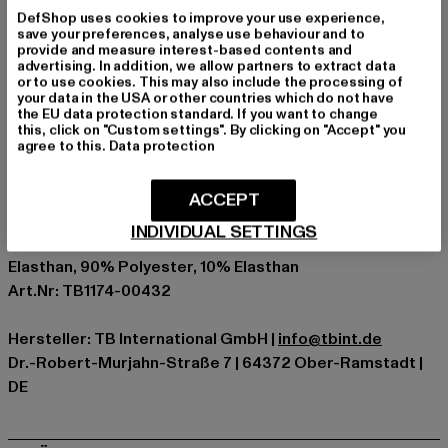
Material1: 80% Polyamid 20% Elasthan
DefShop uses cookies to improve your use experience,
save your preferences, analyse use behaviour and to
Anlass: Sport, Alltag, Freizeit
provide and measure interest-based contents and
advertising. In addition, we allow partners to extract data
Verschlussarten: Gummizug
or to use cookies. This may also include the processing of
Muster: Unifarben
your data in the USA or other countries which do not have
the EU data protection standard. If you want to change
Schnitt: Skinny-Fit
this, click on "Custom settings". By clicking on "Accept" you
Marke: Urban Classics
agree to this.
Data protection
Kat.: Leggings
Farbe: grau
ACCEPT
Hersteller Farbe: dark grey
INDIVIDUAL SETTINGS
Materialzusammensetzung: 80% Polyamid, 20%
Elasthan, 90% Polyester, 10% Elasthan
Art.Nr: TB1174-00432
Hersteller: TB International GmbH |
info@tbint.de
Dr.-Robert-Murjahn-Straße 7 | 64372 Ober-Ramstadt |
DE