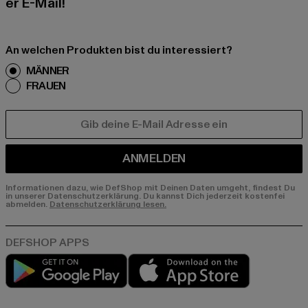
er E-Mail!
An welchen Produkten bist du interessiert?
MÄNNER
FRAUEN
E-MAIL
ANMELDEN
Informationen dazu, wie DefShop mit Deinen Daten umgeht, findest Du
in unserer Datenschutzerklärung. Du kannst Dich jederzeit kostenfei
abmelden.
Datenschutzerklärung lesen.
Play market
App store