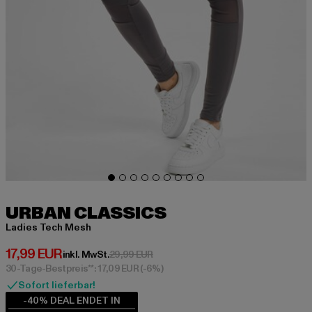
URBAN CLASSICS
Ladies Tech Mesh
Derzeitiger Preis: 17,99 EUR
17,99 EUR
Aktionspreis: 29,99 EUR
inkl. MwSt.
29,99 EUR
30-Tage-Bestpreis**: 17,09 EUR
(-6%)
Sofort lieferbar!
-40% DEAL ENDET IN