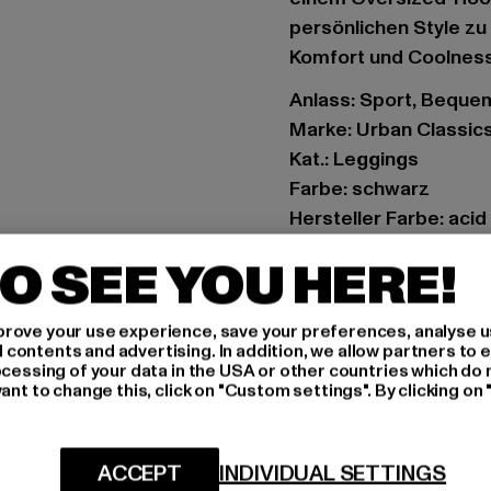
persönlichen Style zu
Komfort und Coolness
Anlass: Sport, Bequem
Marke: Urban Classic
Kat.: Leggings
Farbe: schwarz
Hersteller Farbe: acid
Materialzusammenset
O SEE YOU HERE!
Art.Nr: TB1276-00706
rove your use experience, save your preferences, analyse u
Hersteller: TB Intern
ontents and advertising. In addition, we allow partners to e
Dr.-Robert-Murjahn-S
ocessing of your data in the USA or other countries which do 
ant to change this, click on "Custom settings". By clicking on 
GRÖSSE 
ACCEPT
INDIVIDUAL SETTINGS
PFLEGEHINWE