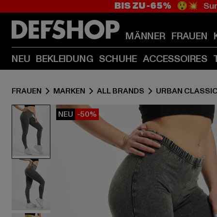
BIS ZU -65%
😲💥 Sum
MÄNNER
FRAUEN
NEU
BEKLEIDUNG
SCHUHE
ACCESSOIRES
FRAUEN
MARKEN
ALL BRANDS
URBAN CLASSI
NEU
-50%