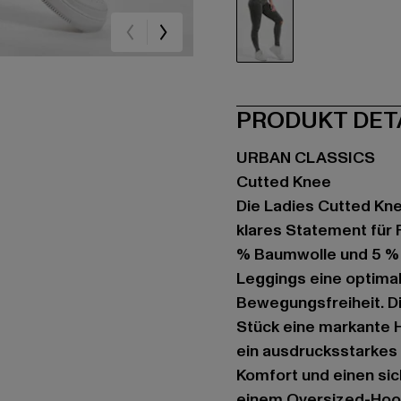
schwarz
PRODUKT DET
URBAN CLASSICS
Cutted Knee
Die Ladies Cutted Kne
klares Statement für F
% Baumwolle und 5 % E
Leggings eine optima
Bewegungsfreiheit. Di
Stück eine markante H
ein ausdrucksstarkes 
Komfort und einen si
einem Oversized-Hoo