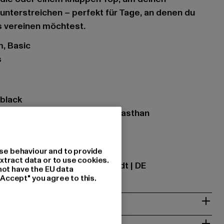
 unterstreichen – perfekt für Tage, an denen du
 vereinen möchtest.
, Basic
s
 black
zung: 95% Baumwolle, 5% Elasthan
se behaviour and to provide
ational GmbH |
info@tbint.de
xtract data or to use cookies.
traße 7 | 64372 Ober-Ramstadt | DE
not have the EU data
"Accept" you agree to this.
& PASSFORM
ISE