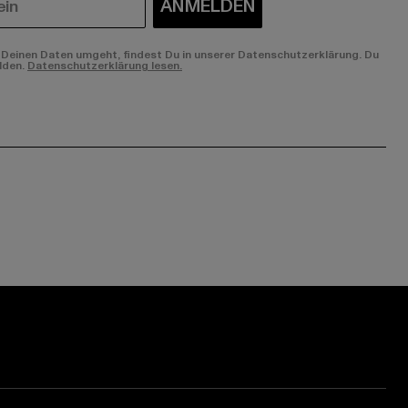
ANMELDEN
Deinen Daten umgeht, findest Du in unserer Datenschutzerklärung. Du
lden.
Datenschutzerklärung lesen.