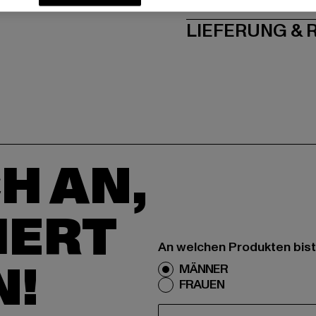
LIEFERUNG &
H AN,
IERT
An welchen Produkten bist
N!
MÄNNER
FRAUEN