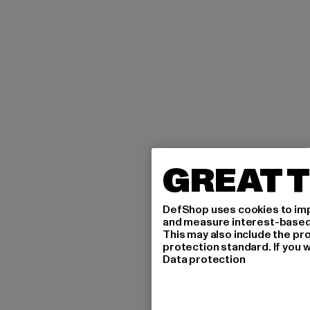
GREAT T
DefShop uses cookies to imp
and measure interest-based c
This may also include the pr
protection standard. If you w
Data protection