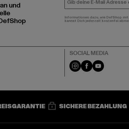
E-MAIL
 an und
elle
Informationen dazu, wie DefShop mit 
 DefShop
kannst Dich jederzeit kostenfei abme
e
Instagram
Facebook
YouTube
REISGARANTIE
SICHERE BEZAHLUNG