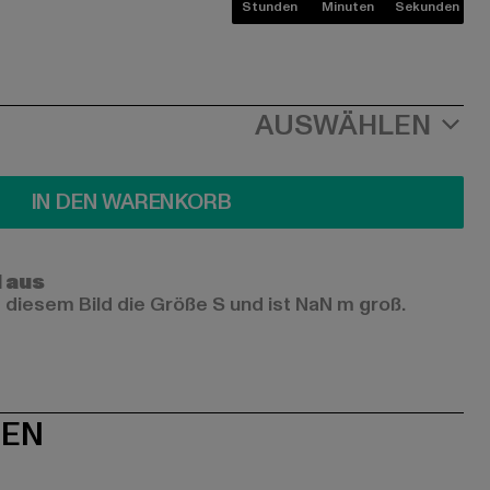
Stunden
Minuten
Sekunden
AUSWÄHLEN
IN DEN WARENKORB
l aus
 diesem Bild die Größe S und ist NaN m groß.
NEN