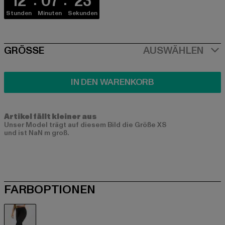
12
07
23
Stunden
Minuten
Sekunden
SIZE
GRÖSSE
AUSWÄHLEN
IN DEN WARENKORB
Artikel fällt kleiner aus
Unser Model trägt auf diesem Bild die Größe XS
und ist NaN m groß.
FARBOPTIONEN