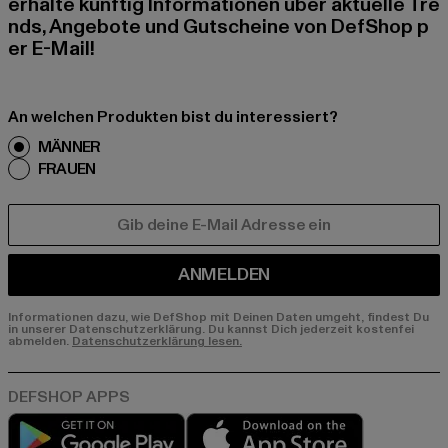
erhalte künftig Informationen über aktuelle Tre
nds, Angebote und Gutscheine von DefShop p
er E-Mail!
An welchen Produkten bist du interessiert?
MÄNNER
FRAUEN
E-MAIL
ANMELDEN
Informationen dazu, wie DefShop mit Deinen Daten umgeht, findest Du
in unserer Datenschutzerklärung. Du kannst Dich jederzeit kostenfei
abmelden.
Datenschutzerklärung lesen.
Play market
App store