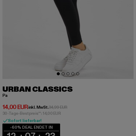
URBAN CLASSICS
Pa
Derzeitiger Preis: 14,00 EUR
14,00 EUR
Aktionspreis: 34,99 EUR
inkl. MwSt.
34,99 EUR
30-Tage-Bestpreis**: 14,00 EUR
Sofort lieferbar!
-60% DEAL ENDET IN