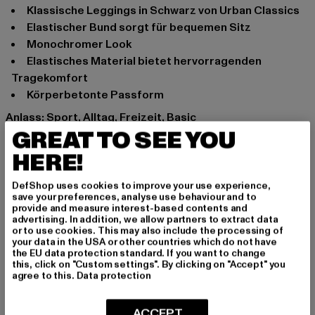
klassische Leggings in Schwarz von Urban Classics
elastischer Bund sorgt für bequemen Sitz
monochromer Look
elastisches Material bietet hervorragenden
Tragekomfort
körperbetonte Passform
Anlass: Sport, Alltag, Freizeit, Basic
GREAT TO SEE YOU
Schnitt: Figurbetont
Marke: Urban Classics
HERE!
Kat.: Leggings
Farbe: schwarz
DefShop uses cookies to improve your use experience,
save your preferences, analyse use behaviour and to
Hersteller Farbe: black
provide and measure interest-based contents and
Materialzusammensetzung: 92% Nylon, 8% Elasthan
advertising. In addition, we allow partners to extract data
or to use cookies. This may also include the processing of
Art.Nr: TB604-00007
your data in the USA or other countries which do not have
the EU data protection standard. If you want to change
this, click on "Custom settings". By clicking on "Accept" you
Hersteller: TB International GmbH |
info@tbint.de
agree to this.
Data protection
Dr.-Robert-Murjahn-Straße 7 | 64372 Ober-Ramstadt |
DE
ACCEPT