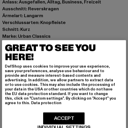
Anlass: Ausgefallen, Alltag, Business, Freizeit
Ausschnitt: Reverskragen
Ärmelart: Langarm
Verschlussarten: Knopfleiste
Schnitt: Kurz
Marke: Urban Classics
Kat.: Blazer
GREAT TO SEE YOU
Farbe: schwarz
HERE!
Hersteller Farbe: black
Materialzusammensetzung: 80% Polyester, 20%
DefShop uses cookies to improve your use experience,
Viskose
save your preferences, analyse use behaviour and to
provide and measure interest-based contents and
Art.Nr: TB7198-00007
advertising. In addition, we allow partners to extract data
or to use cookies. This may also include the processing of
your data in the USA or other countries which do not have
Hersteller: TB International GmbH |
info@tbint.de
the EU data protection standard. If you want to change
Dr.-Robert-Murjahn-Straße 7 | 64372 Ober-Ramstadt |
this, click on "Custom settings". By clicking on "Accept" you
agree to this.
Data protection
DE
ACCEPT
GRÖSSE & PASSFORM
INDIVIDUAL SETTINGS