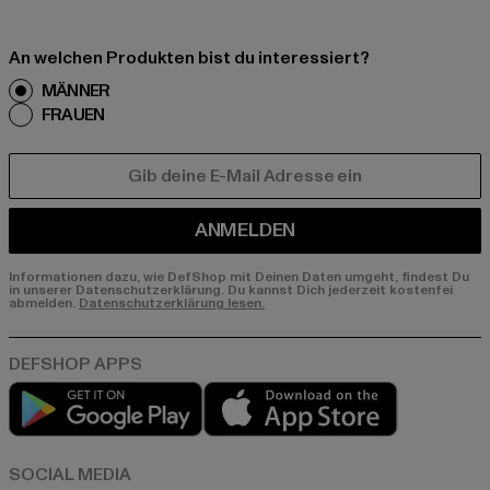
An welchen Produkten bist du interessiert?
MÄNNER
FRAUEN
E-MAIL
ANMELDEN
Informationen dazu, wie DefShop mit Deinen Daten umgeht, findest Du
in unserer Datenschutzerklärung. Du kannst Dich jederzeit kostenfei
abmelden.
Datenschutzerklärung lesen.
Play market
App store