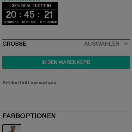
-33% DEAL ENDET IN
20
45
20
Stunden
Minuten
Sekunden
SIZE
GRÖSSE
AUSWÄHLEN
IN DEN WARENKORB
Artikel fällt normal aus
FARBOPTIONEN