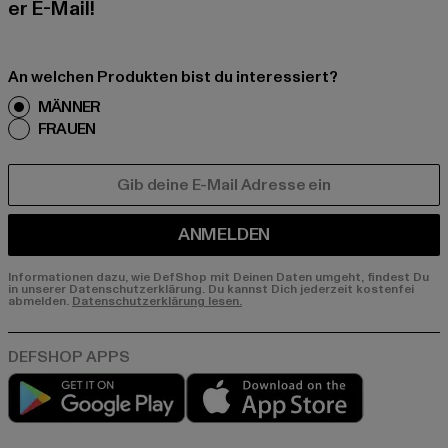
er E-Mail!
An welchen Produkten bist du interessiert?
MÄNNER
FRAUEN
E-MAIL
ANMELDEN
Informationen dazu, wie DefShop mit Deinen Daten umgeht, findest Du
in unserer Datenschutzerklärung. Du kannst Dich jederzeit kostenfei
abmelden.
Datenschutzerklärung lesen.
Play market
App store