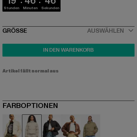
19
46
45
Stunden
Minuten
Sekunden
SIZE
GRÖSSE
AUSWÄHLEN
IN DEN WARENKORB
Artikel fällt normal aus
FARBOPTIONEN