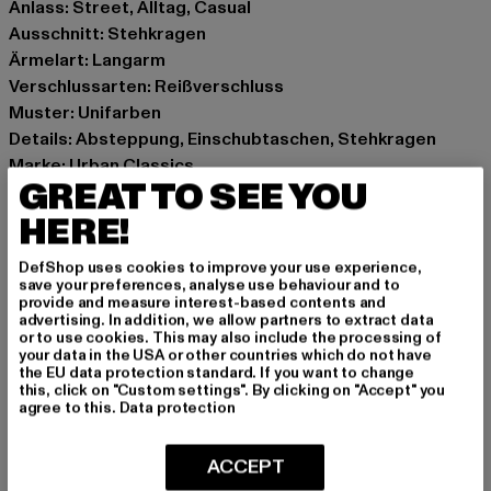
Anlass: Street, Alltag, Casual
Ausschnitt: Stehkragen
Ärmelart: Langarm
Verschlussarten: Reißverschluss
Muster: Unifarben
Details: Absteppung, Einschubtaschen, Stehkragen
Marke: Urban Classics
GREAT TO SEE YOU
Kat.: Winterjacken
Farbe: beige
HERE!
Hersteller Farbe: wetsand
DefShop uses cookies to improve your use experience,
Materialzusammensetzung: 100% Polyester
save your preferences, analyse use behaviour and to
Innenfutter: Polyester
provide and measure interest-based contents and
advertising. In addition, we allow partners to extract data
Art.Nr: TB4759-04732
or to use cookies. This may also include the processing of
your data in the USA or other countries which do not have
the EU data protection standard. If you want to change
Hersteller: TB International GmbH |
info@tbint.de
this, click on "Custom settings". By clicking on "Accept" you
Dr.-Robert-Murjahn-Straße 7 | 64372 Ober-Ramstadt |
agree to this.
Data protection
DE
ACCEPT