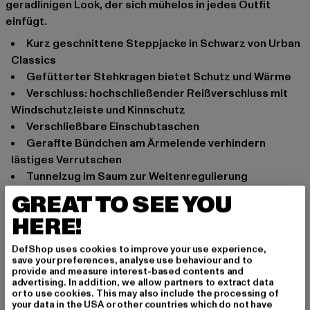
geradlinigen Look, der sich mühelos in jedes Outfit
einfügt.
Kurz geschnittene Steppjacke in Schwarz von Urban
Classics
Gefütterter Stehkragen bietet Schutz und Wärme
Verschluss: hochschließender Reißverschluss mit
Windschutzleiste und Kinnschutz
Verschließbare Einschubtaschen
Geraffte Bündchen am Ärmelende verhindern
lästiges Verrutschen
Tunnelzug im Saum zur Weitenregulierung
Bequeme Passform
GREAT TO SEE YOU
Anlass: Street, Alltag, Casual
HERE!
Ausschnitt: Stehkragen
Ärmelart: Langarm
DefShop uses cookies to improve your use experience,
save your preferences, analyse use behaviour and to
Verschlussarten: Reißverschluss
provide and measure interest-based contents and
Marke: Urban Classics
advertising. In addition, we allow partners to extract data
or to use cookies. This may also include the processing of
Kat.: Winterjacken
your data in the USA or other countries which do not have