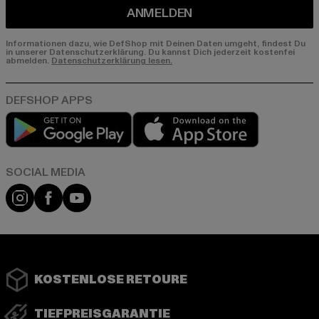
ANMELDEN
Informationen dazu, wie DefShop mit Deinen Daten umgeht, findest Du
in unserer Datenschutzerklärung. Du kannst Dich jederzeit kostenfei
abmelden.
Datenschutzerklärung lesen.
Play market
App store
Instagram
Facebook
YouTube
KOSTENLOSE RETOURE
TIEFPREISGARANTIE