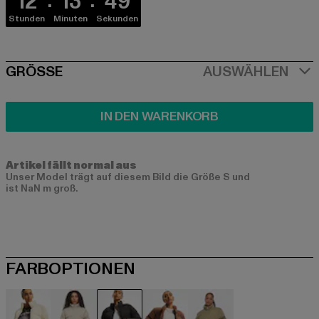
12
13
49
Stunden
Minuten
Sekunden
SIZE
GRÖSSE
AUSWÄHLEN
IN DEN WARENKORB
Artikel fällt normal aus
Unser Model trägt auf diesem Bild die Größe S und
ist NaN m groß.
FARBOPTIONEN