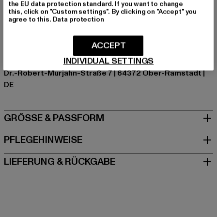
Farbe: schwarz
the EU data protection standard. If you want to change
this, click on "Custom settings". By clicking on "Accept" you
Hersteller Farbe: black
agree to this.
Data protection
Materialzusammensetzung: 100% Polyester
Art.Nr: TB4759-00007
ACCEPT
INDIVIDUAL SETTINGS
Hersteller: TB International GmbH |
info@tbint.de
Dr.-Robert-Murjahn-Straße 7 | 64372 Ober-Ramstadt |
DE
GRÖSSE & PASSFORM
PFLEGEHINWEISE
LIEFERUNG & RÜCKGABE