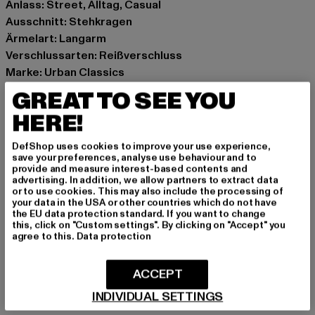
Anlass: Street, Alltag, Casual
Ausschnitt: Stehkragen
Ärmelart: Langarm
Verschlussarten: Reißverschluss
Marke: Urban Classics
Kat.: Winterjacken
GREAT TO SEE YOU
Farbe: olive
HERE!
Hersteller Farbe: tiniolive
Materialzusammensetzung: 100% Polyester
DefShop uses cookies to improve your use experience,
Art.Nr: TB4759-03057
save your preferences, analyse use behaviour and to
provide and measure interest-based contents and
advertising. In addition, we allow partners to extract data
Hersteller: TB International GmbH |
info@tbint.de
or to use cookies. This may also include the processing of
your data in the USA or other countries which do not have
Dr.-Robert-Murjahn-Straße 7 | 64372 Ober-Ramstadt |
the EU data protection standard. If you want to change
DE
this, click on "Custom settings". By clicking on "Accept" you
agree to this.
Data protection
GRÖSSE & PASSFORM
ACCEPT
INDIVIDUAL SETTINGS
PFLEGEHINWEISE