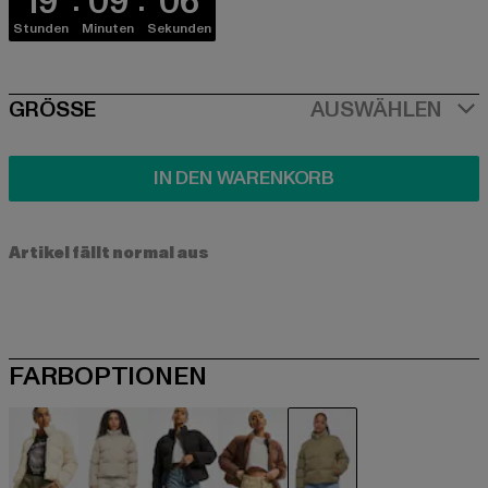
19
09
05
Stunden
Minuten
Sekunden
SIZE
GRÖSSE
AUSWÄHLEN
IN DEN WARENKORB
Artikel fällt normal aus
FARBOPTIONEN