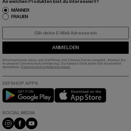
An welchen Produkten bist du interessiert?
MÄNNER
FRAUEN
E-MAIL
ANMELDEN
Informationen dazu, wie DefShop mit Deinen Daten umgeht, findest Du
in unserer Datenschutzerklärung. Du kannst Dich jederzeit kostenfei
abmelden.
Datenschutzerklärung lesen.
Play market
App store
Instagram
Facebook
YouTube