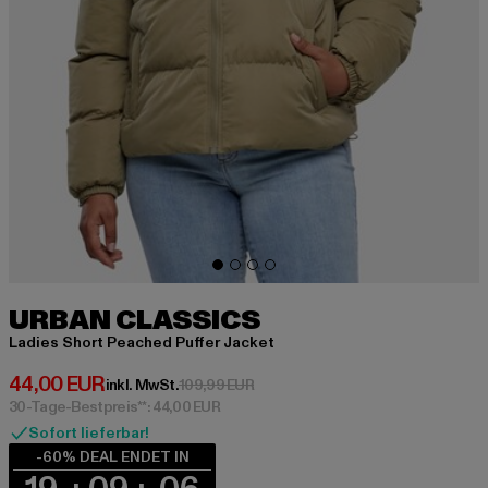
URBAN CLASSICS
Ladies Short Peached Puffer Jacket
Derzeitiger Preis: 44,00 EUR
44,00 EUR
Aktionspreis: 109,99 EUR
inkl. MwSt.
109,99 EUR
30-Tage-Bestpreis**: 44,00 EUR
Sofort lieferbar!
-60% DEAL ENDET IN