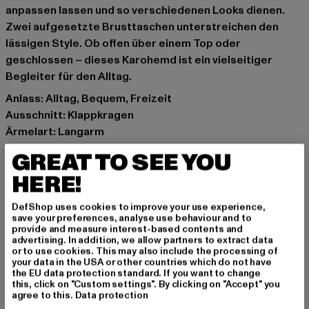
anpassen lassen und so verschiedenen Looks dienen.
Zwei aufgesetzte Brusttaschen unterstreichen den
lässigen Style. Ob offen über einem Top oder
geschlossen – dieses Karohemd ist ein vielseitiger
Begleiter für den Alltag.
Anlass: Alltag, Bequem, Freizeit
Ausschnitt: Klappkragen
Ärmelart: Langarm
Verschlussarten: Knopfleiste
GREAT TO SEE YOU
Muster: Kariert
HERE!
Schnitt: Normal
Marke: Urban Classics
DefShop uses cookies to improve your use experience,
Kat.: Oberteile
save your preferences, analyse use behaviour and to
provide and measure interest-based contents and
Farbe: schwarz
advertising. In addition, we allow partners to extract data
Hersteller Farbe: black/softtaupe
or to use cookies. This may also include the processing of
your data in the USA or other countries which do not have
Materialzusammensetzung: 100% Baumwolle
the EU data protection standard. If you want to change
Art.Nr: TB1280-03500
this, click on "Custom settings". By clicking on "Accept" you
agree to this.
Data protection