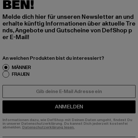
BEN!
Melde dich hier für unseren Newsletter an und
erhalte künftig Informationen über aktuelle Tre
nds, Angebote und Gutscheine von DefShop p
er E-Mail!
An welchen Produkten bist du interessiert?
MÄNNER
FRAUEN
E-MAIL
ANMELDEN
Informationen dazu, wie DefShop mit Deinen Daten umgeht, findest Du
in unserer Datenschutzerklärung. Du kannst Dich jederzeit kostenfei
abmelden.
Datenschutzerklärung lesen.