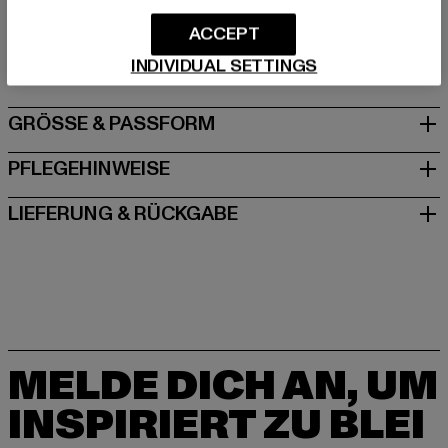
Hersteller: TB International GmbH |
info@tbint.de
Dr.-Robert-Murjahn-Straße 7 | 64372 Ober-Ramstadt |
ACCEPT
DE
INDIVIDUAL SETTINGS
GRÖSSE & PASSFORM
PFLEGEHINWEISE
LIEFERUNG & RÜCKGABE
MELDE DICH AN, UM
INSPIRIERT ZU BLEI