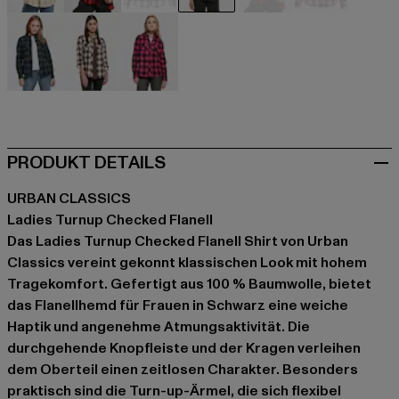
beige
schwarz
schwarz
schwarz
schwarz
schwarz
blau
pink
violet
PRODUKT DETAILS
URBAN CLASSICS
Ladies Turnup Checked Flanell
Das Ladies Turnup Checked Flanell Shirt von Urban
Classics vereint gekonnt klassischen Look mit hohem
Tragekomfort. Gefertigt aus 100 % Baumwolle, bietet
das Flanellhemd für Frauen in Schwarz eine weiche
Haptik und angenehme Atmungsaktivität. Die
durchgehende Knopfleiste und der Kragen verleihen
dem Oberteil einen zeitlosen Charakter. Besonders
praktisch sind die Turn-up-Ärmel, die sich flexibel