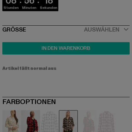
08
56
18
Stunden
Minuten
Sekunden
SIZE
GRÖSSE
AUSWÄHLEN
IN DEN WARENKORB
Artikel fällt normal aus
FARBOPTIONEN