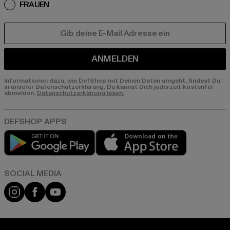
FRAUEN
E-MAIL
ANMELDEN
Informationen dazu, wie DefShop mit Deinen Daten umgeht, findest Du
in unserer Datenschutzerklärung. Du kannst Dich jederzeit kostenfei
abmelden.
Datenschutzerklärung lesen.
Play market
App store
Instagram
Facebook
YouTube