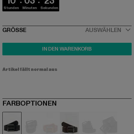
10
03
23
Stunden
Minuten
Sekunden
SIZE
GRÖSSE
AUSWÄHLEN
IN DEN WARENKORB
Artikel fällt normal aus
FARBOPTIONEN