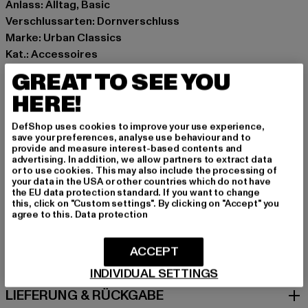
Anlass: Alltag, Basic
Verschlussarten: Dornverschluss
Marke: Urban Classics
Kat.: Accessoires
Farbe: schwarz
GREAT TO SEE YOU
Hersteller Farbe: black
HERE!
Materialzusammensetzung: 100% Polyurethan
Art.Nr: TB1288-00007
DefShop uses cookies to improve your use experience,
save your preferences, analyse use behaviour and to
provide and measure interest-based contents and
Hersteller: TB International GmbH |
info@tbint.de
advertising. In addition, we allow partners to extract data
Dr.-Robert-Murjahn-Straße 7 | 64372 Ober-Ramstadt |
or to use cookies. This may also include the processing of
your data in the USA or other countries which do not have
DE
the EU data protection standard. If you want to change
this, click on "Custom settings". By clicking on "Accept" you
agree to this.
Data protection
GRÖSSE & PASSFORM
ACCEPT
PFLEGEHINWEISE
INDIVIDUAL SETTINGS
LIEFERUNG & RÜCKGABE