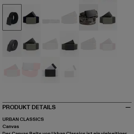
beige
beige
beige
beige
schwarz
schwarz
schwarz
blau
camouflage
camouflage
camouflage
grau
grau
grau
olive
olive
rot
rot
rot
rot
weiß
weiß
PRODUKT DETAILS
URBAN CLASSICS
Canvas
Der Canvas Belts von Urban Classics ist ein vielseitiger