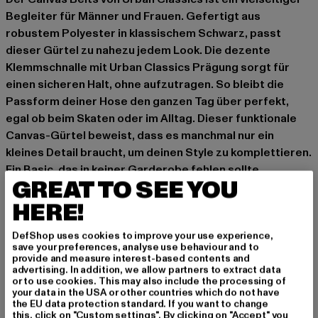
Begleiter für Männer und Frauen. Gefertigt aus
robustem Polyester in klassischem Schwarz, passt
dieser Gürtel zu nahezu jedem Look. Die dezente
Klemmschnalle mit Urban Classics Prägung sorgt für
einen sicheren Halt, ohne aufzutragen. So bleibt die
Passform deiner Hose den ganzen Tag über perfekt,
egal ob beim Skaten oder im Alltag. Dieser funktionale
Canvas-Gürtel beweist, dass es manchmal nur ein
kleines Detail braucht, um deinen Style zu komplettieren.
Ein Basic, das in keiner Garderobe fehlen sollte.
GREAT TO SEE YOU
Höhe 3,8cm
HERE!
Anlass: Street, Alltag, Freizeit, Casual
Verschlussarten: Klappverschluss
DefShop uses cookies to improve your use experience,
save your preferences, analyse use behaviour and to
Marke: Urban Classics
provide and measure interest-based contents and
Kat.: Accessoires
advertising. In addition, we allow partners to extract data
or to use cookies. This may also include the processing of
Farbe: schwarz
your data in the USA or other countries which do not have
Hersteller Farbe: black/black
the EU data protection standard. If you want to change
this, click on "Custom settings". By clicking on "Accept" you
Materialzusammensetzung: 100% Polyester