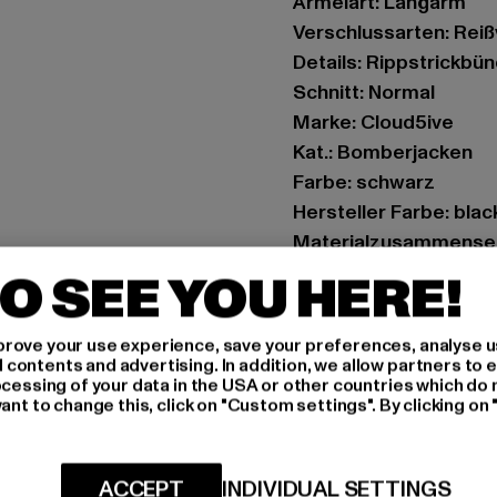
Ärmelart: Langarm
Verschlussarten: Rei
Details: Rippstrickbü
Schnitt: Normal
Marke: Cloud5ive
Kat.: Bomberjacken
Farbe: schwarz
Hersteller Farbe: blac
Materialzusammenset
Art.Nr: CL5450-L-000
O SEE YOU HERE!
Hersteller: Styleboom
rove your use experience, save your preferences, analyse u
info@77onlineshop.eu
ontents and advertising. In addition, we allow partners to e
ocessing of your data in the USA or other countries which do 
Am Kapellhof 22 | 476
ant to change this, click on "Custom settings". By clicking on 
GRÖSSE 
ACCEPT
INDIVIDUAL SETTINGS