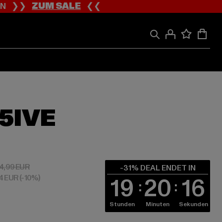
ION ❯❯
ZUM SALE
❮❮
5IVE
 24,14 EUR
Aktionspreis: 34,99 EUR
4,99 EUR
-31% DEAL ENDET IN
04 EUR
(-10%)
19
20
15
Stunden
Minuten
Sekunden