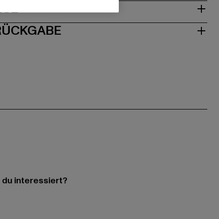
ISE
 RÜCKGABE
 du interessiert?