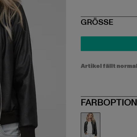
SIZE
GRÖSSE
Artikel fällt norma
FARBOPTIO