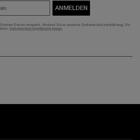
ANMELDEN
Deinen Daten umgeht, findest Du in unserer Datenschutzerklärung. Du
lden.
Datenschutzerklärung lesen.