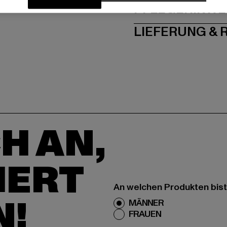
PFLEGEHINWE
LIEFERUNG &
H AN,
IERT
An welchen Produkten bist
N!
MÄNNER
FRAUEN