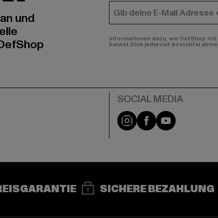
E-MAIL
 an und
elle
Informationen dazu, wie DefShop mit 
 DefShop
kannst Dich jederzeit kostenfei abme
e
Instagram
Facebook
YouTube
REISGARANTIE
SICHERE BEZAHLUNG