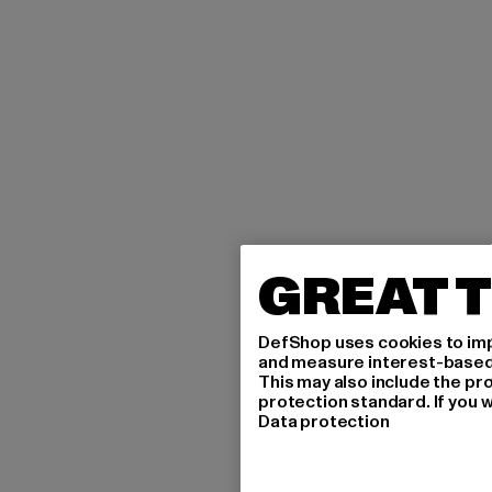
GREAT T
DefShop uses cookies to imp
and measure interest-based c
This may also include the pr
protection standard. If you w
Data protection