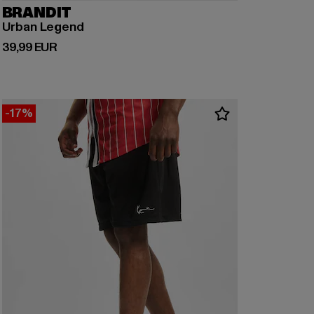
BRANDIT
Urban Legend
Derzeitiger Preis: 39,99 EUR
39,99 EUR
-17%