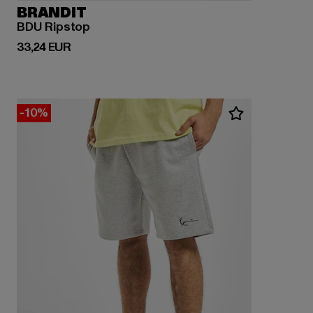
BRANDIT
BDU Ripstop
Derzeitiger Preis: 33,24 EUR
33,24 EUR
-10%