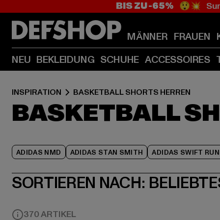
BIS ZU -65%
😲💥 Sum
MÄNNER
FRAUEN
NEU
BEKLEIDUNG
SCHUHE
ACCESSOIRES
INSPIRATION
BASKETBALL SHORTS HERREN
BASKETBALL S
ADIDAS NMD
ADIDAS STAN SMITH
ADIDAS SWIFT RUN
SORTIEREN NACH:
BELIEBTE
370 ARTIKEL