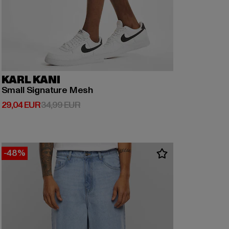
KARL KANI
Small Signature Mesh
Derzeitiger Preis: 29,04 EUR
Aktionspreis: 34,99 EUR
29,04 EUR
34,99 EUR
-48%