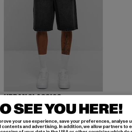
URBAN CLASSICS
90's Heavy
O SEE YOU HERE!
Derzeitiger Preis: 25,00 EUR
Aktionspreis: 49,99 EUR
25,00 EUR
49,99 EUR
rove your use experience, save your preferences, analyse u
ontents and advertising. In addition, we allow partners to e
ocessing of your data in the USA or other countries which do 