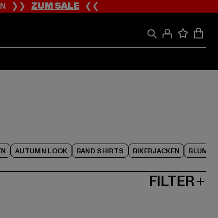
ION ❯❯
ZUM SALE
❮❮
EN
AUTUMN LOOK
BAND SHIRTS
BIKERJACKEN
BLUME
FILTER