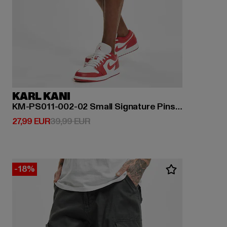
KARL KANI
KM-PS011-002-02 Small Signature Pinstripe Mesh Shorts
Derzeitiger Preis: 27,99 EUR
Aktionspreis: 39,99 EUR
27,99 EUR
39,99 EUR
-18%