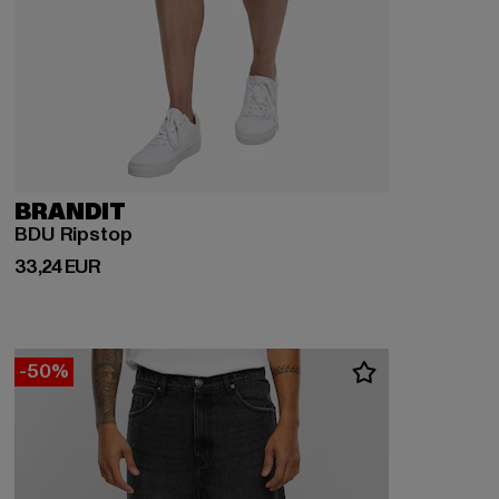
BRANDIT
BDU Ripstop
Derzeitiger Preis: 33,24 EUR
33,24 EUR
-50%