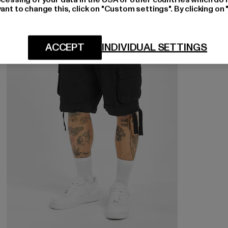
ant to change this, click on "Custom settings". By clicking on 
-18%
ACCEPT
INDIVIDUAL SETTINGS