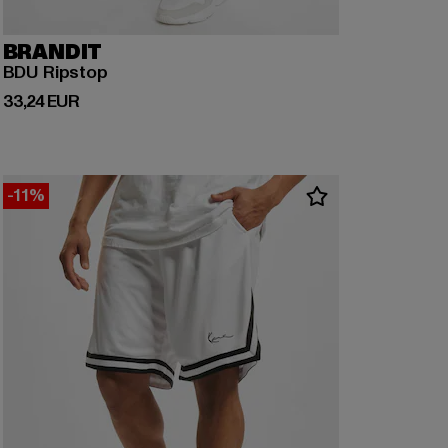
BRANDIT
BDU Ripstop
Derzeitiger Preis: 33,24 EUR
33,24 EUR
-11%