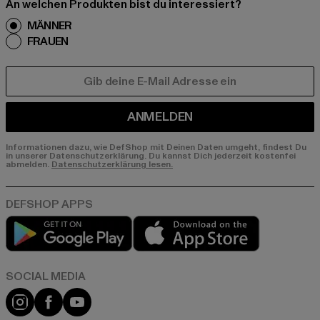
An welchen Produkten bist du interessiert?
MÄNNER
FRAUEN
E-MAIL
ANMELDEN
Informationen dazu, wie DefShop mit Deinen Daten umgeht, findest Du
in unserer Datenschutzerklärung. Du kannst Dich jederzeit kostenfei
abmelden.
Datenschutzerklärung lesen.
Play market
App store
Instagram
Facebook
YouTube