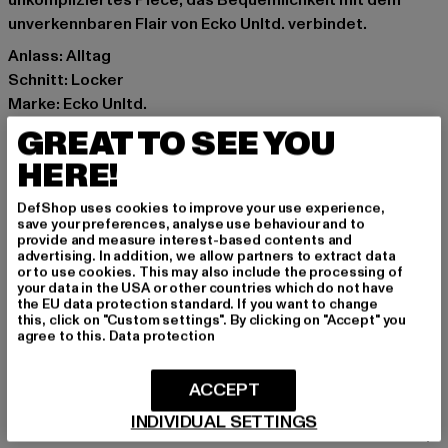
unkompliziertes Piece, das Bequemlichkeit mit dem
unverkennbaren Flair von Ecko Unltd. verbindet.
Anlass: Alltag
Schnitt: Locker
Marke: Ecko Unltd.
Kat.: Shorts
GREAT TO SEE YOU
Farbe: weiß
HERE!
Hersteller Farbe: brightwhite
Materialzusammensetzung: 100% Baumwolle
DefShop uses cookies to improve your use experience,
Art.Nr: ECKOSH1048-21363
save your preferences, analyse use behaviour and to
provide and measure interest-based contents and
advertising. In addition, we allow partners to extract data
Hersteller: TB International GmbH |
info@tbint.de
or to use cookies. This may also include the processing of
your data in the USA or other countries which do not have
Dr.-Robert-Murjahn-Straße 7 | 64372 Ober-Ramstadt |
the EU data protection standard. If you want to change
DE
this, click on "Custom settings". By clicking on "Accept" you
agree to this.
Data protection
GRÖSSE & PASSFORM
ACCEPT
INDIVIDUAL SETTINGS
PFLEGEHINWEISE