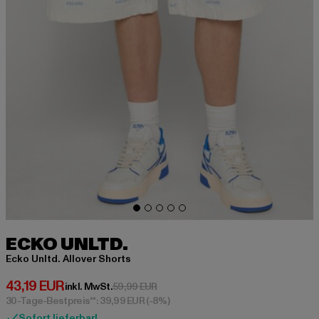
ECKO UNLTD.
Ecko Unltd. Allover Shorts
Derzeitiger Preis: 43,19 EUR
43,19 EUR
Aktionspreis: 59,99 EUR
inkl. MwSt.
59,99 EUR
30-Tage-Bestpreis**: 39,99 EUR
(-8%)
Sofort lieferbar!