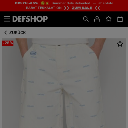
BIS ZU -65%
😲💥 Summer Sale Reloaded — absolute
Zum
Zum
RABATTESKALATION ❯❯
ZUM SALE
❮❮
Inhalt
Fußzeile
springen
springen
ZURÜCK
-28%