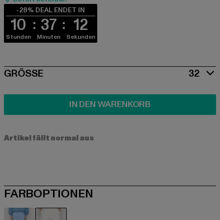
-28% DEAL ENDET IN
10
37
12
Stunden
Minuten
Sekunden
SIZE
GRÖSSE
32
IN DEN WARENKORB
Artikel fällt normal aus
FARBOPTIONEN